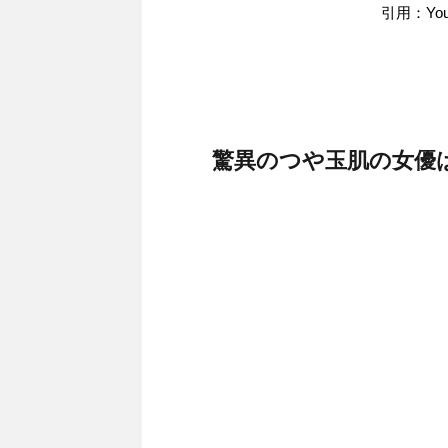
引用：YouT
驚異のつや玉肌の女優