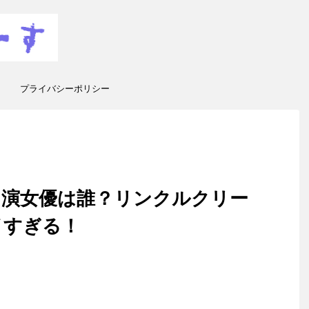
プライバシーポリシー
出演女優は誰？リンクルクリー
イすぎる！