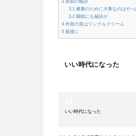
3
美肌の秘訣
3.1
健康のために大事なのはやっ
3.2
睡眠にも秘訣が
4
外面の美はリンクルクリーム
5
最後に
いい時代になった
いい時代になった