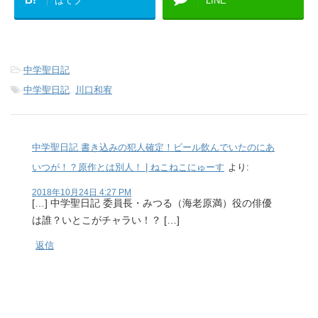
はてブ
LINE
-
中学聖日記
-
中学聖日記
,
川口和宥
中学聖日記 書き込みの犯人確定！ビール飲んでいたのにあ
いつが！？原作とは別人！ | ねこねこにゅーす
より:
2018年10月24日 4:27 PM
[…] 中学聖日記 委員長・みつる（海老原満）役の俳優
は誰？いとこがチャラい！？ […]
返信