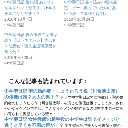
中学聖日記 第16話 あらすじ
中学聖日記 書き込みの犯人確
T
o
w
k
をネタバレ！聖先生、小学生
定！ビール飲んでいたのにあ
i
で
を気になりだす！？
いつが！？原作とは別人！
t
共
t
有
2018年10月7日
2018年10月24日
e
す
r
る
中学聖日記
中学聖日記
で
に
共
は
有
ク
中学聖日記 香坂優役の女優は
(
リ
誰？【以下ネタバレ】実はＫ
新
ッ
し
ク
Ｙな悪女！聖先生退職原因を
い
し
ウ
て
作った？
ィ
く
2018年9月29日
ン
だ
ド
さ
中学聖日記
ウ
い
で
(
開
新
き
し
ま
い
こんな記事も読まれています：
す
ウ
)
ィ
ン
中学聖日記 聖の婚約者・しょうたろう役（川合勝太郎）
ド
ウ
の俳優は誰？大人の男！？
ドラマ中学聖日記で女性教師・聖の婚
で
開
約者のしょうたろう（川合勝太郎）を演じる俳優は誰でしょうか。さわ
き
やかなイケメンですね。こんなイケメンが婚約者なのに中学生男子に言
ま
す
い寄られて困惑している聖ェ・・・。...
)
中学聖日記 女性教師の相手役の中学生は誰？イメージと
違うと早くも不満の声が！？
中学聖日記で美人女性教師・聖の