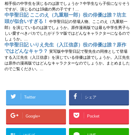
相手役の中学生を演じるのは誰でしょうか？中学生なら子役になりそう
ですが、演じるのは19歳の男の子です！...
中学聖日記 ここのえ（九重順一郎）役の俳優は誰？坊主
頭が似合いすぎる！
中学聖日記の登場人物、ここのえ（九重順一
郎）を演じているのは誰でしょうか。原作漫画版では最も中学生男子ら
しい愛すべきバカでしたがドラマ版ではどんなキャラクターになるので
しょうか。...
中学聖日記 いりえ先生（入江信彦）役の俳優は誰？原作
ではどんなキャラ？
実写版中学聖日記で聖先生の同僚として登場
する入江先生（入江信彦）を演じている俳優は誰でしょうか。入江先生
は原作の漫画版ではどんなキャラクターなのでしょうか。まとめました
のでご覧ください。...
Twitter
シェア
Google+
Pocket
B!