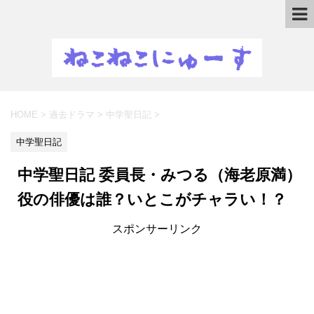
HOME
>
過去ドラマ
>
中学聖日記
>
中学聖日記
中学聖日記 委員長・みつる（海老原満）
役の俳優は誰？いとこがチャラい！？
スポンサーリンク