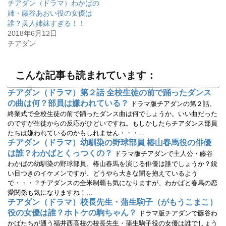
チアダン（ドラマ）わかばの
新
ッ
し
ク
姉・藤谷あおい役の女優は
い
し
ウ
て
誰？美人姉妹すぎる！！
ィ
く
2018年6月12日
ン
だ
ド
さ
チアダン
ウ
い
で
(
開
新
き
し
ま
い
こんな記事も読まれています：
す
ウ
)
ィ
ン
チアダン（ドラマ）第２話 全校生徒の前で踊ったダンス
ド
ウ
の曲は何？部員は嫌われている？
ドラマ版チアダンの第２話、
で
開
終業式で全校生徒の前で踊ったダンス曲は何でしょうか。いい曲だった
き
のですが生徒からの反応がひどいですね。もしかしたらチアダンス部員
ま
す
たちは嫌われているのかもしれません・・・...
)
チアダン（ドラマ）幼馴染の野球部員 椿山春馬役の俳優
は誰？わかばとくっつくの？
ドラマ版チアダンで主人公・藤谷
わかばの幼馴染の野球部員、椿山春馬を演じる俳優は誰でしょうか？鋭
い目つきのイケメンですが、どうやら大きな闇を抱えているよう
で・・・？チアダンスの全米制覇も気になりますが、わかばと春馬の恋
愛関係も気になりますね！...
チアダン（ドラマ）校長先生・蒲生駒子（がもうこまこ）
役の女優は誰？ホトケの駒ちゃん？
ドラマ版チアダンで藤谷わ
かばたちが通う福井西高校の校長先生・蒲生駒子役の女優は誰でしょう