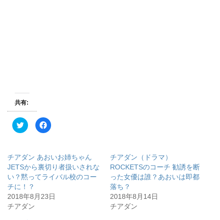
共有:
ク
F
リ
a
ッ
c
ク
e
し
b
て
o
チアダン あおいお姉ちゃん
チアダン（ドラマ）
T
o
w
k
JETSから裏切り者扱いされな
ROCKETSのコーチ 勧誘を断
i
で
い？黙ってライバル校のコー
った女優は誰？あおいは即都
t
共
t
有
チに！？
落ち？
e
す
r
る
2018年8月23日
2018年8月14日
で
に
チアダン
チアダン
共
は
有
ク
(
リ