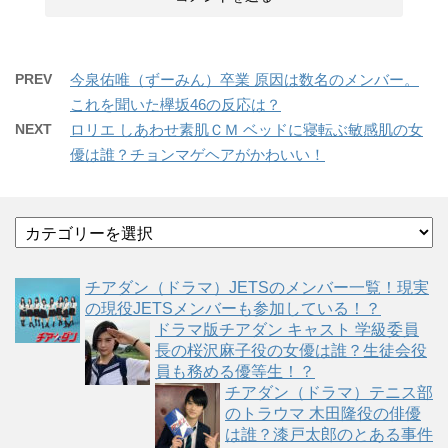
PREV
今泉佑唯（ずーみん）卒業 原因は数名のメンバー。
これを聞いた欅坂46の反応は？
NEXT
ロリエ しあわせ素肌ＣＭ ベッドに寝転ぶ敏感肌の女
優は誰？チョンマゲヘアがかわいい！
カ
テ
ゴ
チアダン（ドラマ）JETSのメンバー一覧！現実
リ
の現役JETSメンバーも参加している！？
ー
ドラマ版チアダン キャスト 学級委員
長の桜沢麻子役の女優は誰？生徒会役
員も務める優等生！？
チアダン（ドラマ）テニス部
のトラウマ 木田隆役の俳優
は誰？漆戸太郎のとある事件