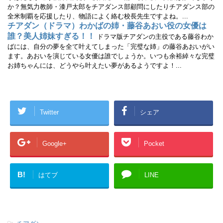
か？無気力教師・漆戸太郎をチアダンス部顧問にしたりチアダンス部の
全米制覇を応援したり、物語によく絡む校長先生ですよね。...
チアダン（ドラマ）わかばの姉・藤谷あおい役の女優は
誰？美人姉妹すぎる！！
ドラマ版チアダンの主役である藤谷わか
ばには、自分の夢を全て叶えてしまった「完璧な姉」の藤谷あおいがい
ます。あおいを演じている女優は誰でしょうか。いつも余裕綽々な完璧
お姉ちゃんには、どうやら叶えたい夢があるようですよ！...
Twitter
シェア
Google+
Pocket
B!
はてブ
LINE