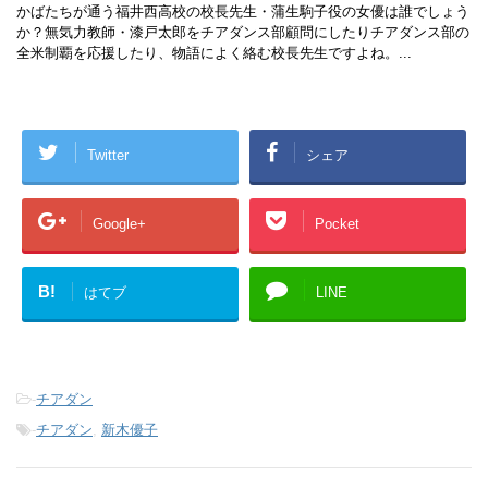
かばたちが通う福井西高校の校長先生・蒲生駒子役の女優は誰でしょう
か？無気力教師・漆戸太郎をチアダンス部顧問にしたりチアダンス部の
全米制覇を応援したり、物語によく絡む校長先生ですよね。...
Twitter
シェア
Google+
Pocket
B!
はてブ
LINE
-
チアダン
-
チアダン
,
新木優子