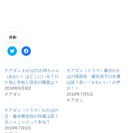
共有:
ク
F
リ
a
ッ
c
ク
e
し
b
て
o
チアダン わかばのお姉ちゃん
チアダン（ドラマ）藤谷わか
T
o
w
k
（あおい）はどこにいる？ロ
ばの母親役・藤谷房子の女優
i
で
ケ地と学校と現在の職業は？
は誰？若い！かわいい！の声
t
共
t
有
2018年8月8日
が！！
e
す
r
る
チアダン
2018年7月5日
で
に
チアダン
共
は
有
ク
(
リ
チアダン（ドラマ）わかばの
新
ッ
し
ク
父・藤谷勝也役の俳優は誰？
い
し
ウ
て
元ジャニーズって本当？
ィ
く
2018年7月6日
ン
だ
ド
さ