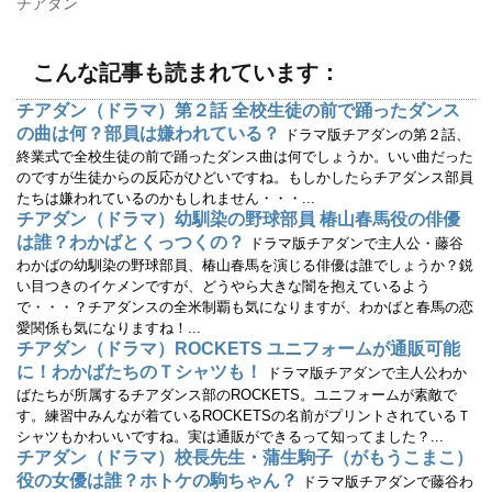
チアダン
ウ
い
で
(
開
新
き
し
ま
い
こんな記事も読まれています：
す
ウ
)
ィ
ン
チアダン（ドラマ）第２話 全校生徒の前で踊ったダンス
ド
ウ
の曲は何？部員は嫌われている？
ドラマ版チアダンの第２話、
で
開
終業式で全校生徒の前で踊ったダンス曲は何でしょうか。いい曲だった
き
のですが生徒からの反応がひどいですね。もしかしたらチアダンス部員
ま
す
たちは嫌われているのかもしれません・・・...
)
チアダン（ドラマ）幼馴染の野球部員 椿山春馬役の俳優
は誰？わかばとくっつくの？
ドラマ版チアダンで主人公・藤谷
わかばの幼馴染の野球部員、椿山春馬を演じる俳優は誰でしょうか？鋭
い目つきのイケメンですが、どうやら大きな闇を抱えているよう
で・・・？チアダンスの全米制覇も気になりますが、わかばと春馬の恋
愛関係も気になりますね！...
チアダン（ドラマ）ROCKETS ユニフォームが通販可能
に！わかばたちのＴシャツも！
ドラマ版チアダンで主人公わか
ばたちが所属するチアダンス部のROCKETS。ユニフォームが素敵で
す。練習中みんなが着ているROCKETSの名前がプリントされているＴ
シャツもかわいいですね。実は通販ができるって知ってました？...
チアダン（ドラマ）校長先生・蒲生駒子（がもうこまこ）
役の女優は誰？ホトケの駒ちゃん？
ドラマ版チアダンで藤谷わ