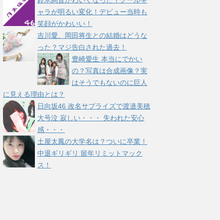
鈴木絢音かわいくなった？クールキ
ャラが明るい変化！デビュー当時も
笑顔がかわいい！
吉川愛、岡田将生との結婚はどうな
った？マジ告白された過去！
豊崎愛生 本当にでかい
の？写真は合成画像？実
はそうでもないのに巨人
に見える理由とは？
日向坂46 改名サプライズで渡邉美穂
大号泣 寂しい・・・ 失われた安心
感・・・
土屋太鳳の大学名は？ついに卒業！
中退ギリギリ 留年リミットマック
ス！