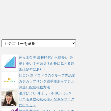
カ
テ
ゴ
リ
佐々木久美 高校時代から顔長い 身
ー
長も高い！何頭身？面長に見える原
因は髪型にあり！
虹コン 超ドロドロのグループ内恋愛
ガチカップリング選手権あらすじと
見逃し配信視聴方法
濱岸ひより 仲よし・不仲がはっき
り？若さ故の気の使えなさがブログ
に出てる？