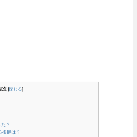
目次
[
閉じる
]
れた？
る根拠は？