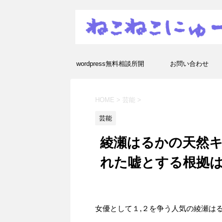
wordpress無料相談所開
お問い合わせ
設！エラーや疑問を解決し
HOME
>
芸能
>
ます！
芸能
綾瀬はるかの天然
れた嘘とする根拠
女優として１,２を争う人気の綾瀬は