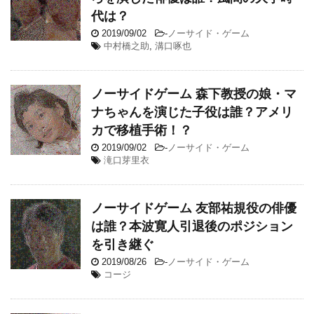
代は？
2019/09/02
-
ノーサイド・ゲーム
中村橋之助
,
溝口啄也
ノーサイドゲーム 森下教授の娘・マ
ナちゃんを演じた子役は誰？アメリ
カで移植手術！？
2019/09/02
-
ノーサイド・ゲーム
滝口芽里衣
ノーサイドゲーム 友部祐規役の俳優
は誰？本波寛人引退後のポジション
を引き継ぐ
2019/08/26
-
ノーサイド・ゲーム
コージ