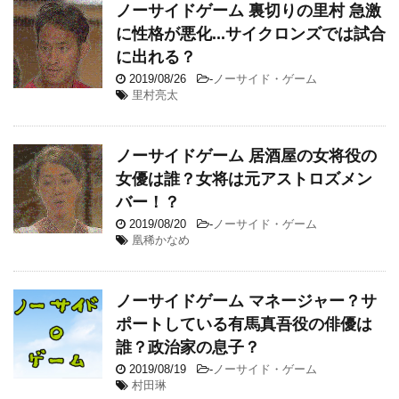
ノーサイドゲーム 裏切りの里村 急激
に性格が悪化...サイクロンズでは試合
に出れる？
2019/08/26
-
ノーサイド・ゲーム
里村亮太
ノーサイドゲーム 居酒屋の女将役の
女優は誰？女将は元アストロズメン
バー！？
2019/08/20
-
ノーサイド・ゲーム
凰稀かなめ
ノーサイドゲーム マネージャー？サ
ポートしている有馬真吾役の俳優は
誰？政治家の息子？
2019/08/19
-
ノーサイド・ゲーム
村田琳