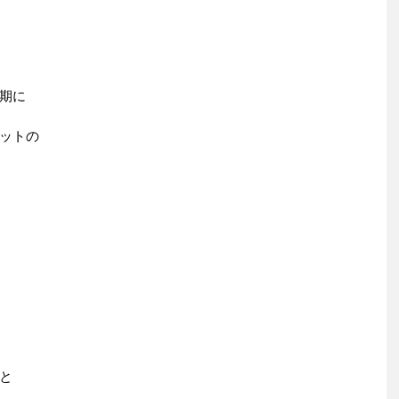
期に
ットの
と