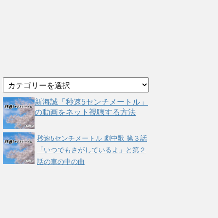
カ
テ
ゴ
新海誠「秒速5センチメートル」
リ
の動画をネット視聴する方法
ー
秒速5センチメートル 劇中歌 第３話
「いつでもさがしているよ」と第２
話の車の中の曲