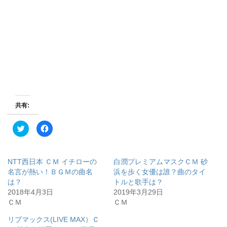
共有:
ク
F
リ
a
ッ
c
ク
e
し
b
て
o
NTT西日本 ＣＭ イチローの
白潤プレミアムマスクＣＭ 砂
T
o
w
k
名言が熱い！ＢＧＭの曲名
浜を歩く女優は誰？曲のタイ
i
で
は？
トルと歌手は？
t
共
t
有
2018年4月3日
2019年3月29日
e
す
r
る
ＣＭ
ＣＭ
で
に
共
は
有
ク
リブマックス(LIVE MAX）Ｃ
(
リ