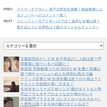
PREV
ドラマ（チアダン）漆戸太郎先生覚醒！熱血教師によ
るメンバーへのコメント一覧！
NEXT
コミックシーモアＣＭ バスで泣く迷惑な女優は誰？
覗き込んでいる男性は？曲のタイトルもチェック！
カ
テ
ゴ
京風割烹白だしＣＭ 女子高生の二人組は誰？芦
リ
田愛菜に似ていると話題に！
ー
幸楽苑 平田牧場コラボ 2019ＣＭ 女優と俳優は
誰？Wチャーシューめんを特別な気分で編
クリック証券ＣＭ 出演女優は誰？ロケ地は？ト
ナカイと大自然が美しすぎる！
ＢＭＷ８シリーズＣＭソング 曲のタイトルと歌
手は？ヴェネチアのようなロケ地がキレイ
伊右衛門プラスＣＭ コレストロールをスルーし
た男性は誰？ＢＧＭの曲のタイトルは？