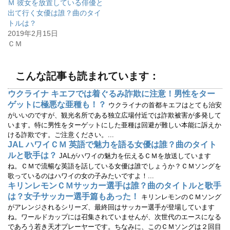
Ｍ 彼女を放置している俳優と
新
ッ
し
ク
出て行く女優は誰？曲のタイ
い
し
ウ
て
トルは？
ィ
く
2019年2月15日
ン
だ
ド
さ
ＣＭ
ウ
い
で
(
開
新
き
し
ま
い
こんな記事も読まれています：
す
ウ
)
ィ
ン
ウクライナ キエフでは着ぐるみ詐欺に注意！男性をター
ド
ウ
ゲットに極悪な亜種も！？
ウクライナの首都キエフはとても治安
で
開
がいいのですが、観光名所である独立広場付近では詐欺被害が多発して
き
います。特に男性をターゲットにした亜種は回避が難しい本能に訴えか
ま
す
ける詐欺です。ご注意ください。...
)
JAL ハワイＣＭ 英語で魅力を語る女優は誰？曲のタイト
ルと歌手は？
JALがハワイの魅力を伝えるＣＭを放送しています
ね。ＣＭで流暢な英語を話している女優は誰でしょうか？ＣＭソングを
歌っているのはハワイの女の子みたいですよ！...
キリンレモンＣＭサッカー選手は誰？曲のタイトルと歌手
は？女子サッカー選手篇もあった！
キリンレモンのＣＭソング
がアレンジされるシリーズ、最終回はサッカー選手が登場しています
ね。ワールドカップには召集されていませんが、次世代のエースになる
であろう若き天才プレーヤーです。ちなみに、このＣＭソングは２回目