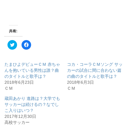
共有:
ク
F
リ
a
ッ
c
ク
e
し
b
て
o
たまひよデビューＣＭ 赤ちゃ
コカ・コーラＣＭソング サッ
T
o
w
k
んを抱いている男性は誰？曲
カーの試合に間に合わない篇
i
で
のタイトルと歌手は？
の曲のタイトルと歌手は？
t
共
t
有
2018年6月23日
2018年6月3日
e
す
r
る
ＣＭ
ＣＭ
で
に
共
は
有
ク
蔵田あかり 進路は？大学でも
(
リ
サッカーは続けるの？なでし
新
ッ
し
ク
こ入りはいつ？
い
し
ウ
て
2017年12月30日
ィ
く
高校サッカー
ン
だ
ド
さ
ウ
い
で
(