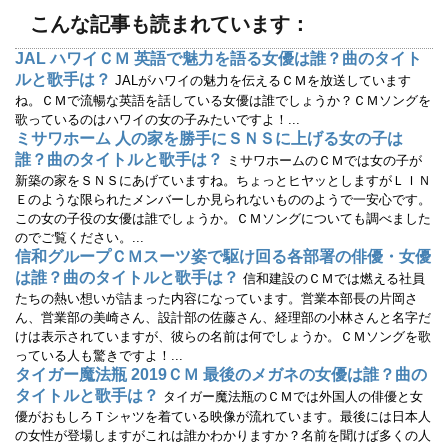
開
新
こんな記事も読まれています：
き
し
ま
い
す
ウ
JAL ハワイＣＭ 英語で魅力を語る女優は誰？曲のタイト
)
ィ
ン
ルと歌手は？
JALがハワイの魅力を伝えるＣＭを放送しています
ド
ウ
ね。ＣＭで流暢な英語を話している女優は誰でしょうか？ＣＭソングを
で
歌っているのはハワイの女の子みたいですよ！...
開
き
ミサワホーム 人の家を勝手にＳＮＳに上げる女の子は
ま
す
誰？曲のタイトルと歌手は？
ミサワホームのＣＭでは女の子が
)
新築の家をＳＮＳにあげていますね。ちょっとヒヤッとしますがＬＩＮ
Ｅのような限られたメンバーしか見られないもののようで一安心です。
この女の子役の女優は誰でしょうか。ＣＭソングについても調べました
のでご覧ください。...
信和グループＣＭスーツ姿で駆け回る各部署の俳優・女優
は誰？曲のタイトルと歌手は？
信和建設のＣＭでは燃える社員
たちの熱い想いが詰まった内容になっています。営業本部長の片岡さ
ん、営業部の美崎さん、設計部の佐藤さん、経理部の小林さんと名字だ
けは表示されていますが、彼らの名前は何でしょうか。ＣＭソングを歌
っている人も驚きですよ！...
タイガー魔法瓶 2019ＣＭ 最後のメガネの女優は誰？曲の
タイトルと歌手は？
タイガー魔法瓶のＣＭでは外国人の俳優と女
優がおもしろＴシャツを着ている映像が流れています。最後には日本人
の女性が登場しますがこれは誰かわかりますか？名前を聞けば多くの人