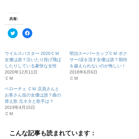
共有:
ク
F
リ
a
ッ
c
ク
e
し
b
て
o
ウイルスバスター 2020ＣＭ
明治スーパーカップＣＭ ボク
T
o
w
k
女優は誰？泣いたり投げ飛ば
サー/涙を流す女優は誰？期待
i
で
したりしている豪快な女性
を越えられないのが悔しい！
t
共
t
有
2020年12月11日
2018年6月6日
e
す
r
る
ＣＭ
ＣＭ
で
に
共
は
有
ク
ベローチェ ＣＭ 店員さんと
(
リ
お客さん役の女優は誰？曲の
新
ッ
し
ク
替え歌 元ネタと歌手は？
い
し
ウ
て
2019年4月15日
ィ
く
ＣＭ
ン
だ
ド
さ
ウ
い
で
(
開
新
こんな記事も読まれています：
き
し
ま
い