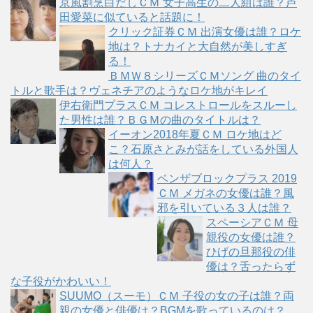
京風割烹白だしＣＭ 女子高生の二人組は誰？芦
リ
田愛菜に似ていると話題に！
ー
クリック証券ＣＭ 出演女優は誰？ロケ
地は？トナカイと大自然が美しすぎ
る！
ＢＭＷ８シリーズＣＭソング 曲のタイ
トルと歌手は？ヴェネチアのようなロケ地がキレイ
伊右衛門プラスＣＭ コレストロールをスルーし
た男性は誰？ＢＧＭの曲のタイトルは？
イーオン2018年夏ＣＭ ロケ地はど
こ？石原さとみが話をしている外国人
は何人？
ベンザブロックプラス 2019
ＣＭ メガネの女優は誰？風
邪を引いている３人は誰？
スペーシアＣＭ 母
親役の女優は誰？
ひげの旦那役の俳
優は？舌ったらず
な子役がかわいい！
SUUMO（スーモ）ＣＭ 子役の女の子は誰？両
親の女優と俳優は？BGMを歌っているのは？