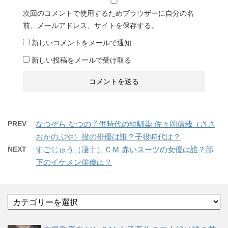
次回のコメントで使用するためブラウザーに自分の名
前、メールアドレス、サイトを保存する。
新しいコメントをメールで通知
新しい投稿をメールで受け取る
PREV
なつぞら なつの子供時代の幼馴染 佐々岡信哉（ささ
おかのぶや）役の俳優は誰？子役時代は？
NEXT
すごじゅう（凄十）ＣＭ 赤いスーツの女優は誰？部
下のイケメン俳優は？
カ
テ
ゴ