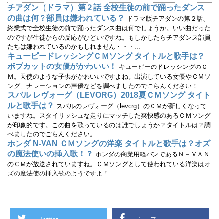
す
ウ
チアダン（ドラマ）第２話 全校生徒の前で踊ったダンス
)
ィ
ン
の曲は何？部員は嫌われている？
ドラマ版チアダンの第２話、
ド
ウ
終業式で全校生徒の前で踊ったダンス曲は何でしょうか。いい曲だった
で
のですが生徒からの反応がひどいですね。もしかしたらチアダンス部員
開
き
たちは嫌われているのかもしれません・・・...
ま
す
キューピードレッシングＣＭソング タイトルと歌手は？
)
ボブカットの女優がかわいい！
キューピーのドレッシングのＣ
Ｍ。天使のような子供がかわいいですよね。出演している女優やＣＭソ
ング、ナレーションの声優などを調べましたのでごらんください！...
スバル レヴォーグ（LEVORG）2018夏ＣＭソング タイト
ルと歌手は？
スバルのレヴォーグ（levorg）のＣＭが新しくなって
いますね。スタイリッシュな走りにマッチした爽快感のあるＣＭソング
が印象的です。この曲を歌っているのは誰でしょうか？タイトルは？調
べましたのでごらんください。...
ホンダ N-VAN ＣＭソングの洋楽 タイトルと歌手は？オズ
の魔法使いの挿入歌！？
ホンダの商業用軽バンであるＮ－ＶＡＮ
のＣＭが放送されていますね。ＣＭソングとして使われている洋楽はオ
ズの魔法使の挿入歌のようですよ！...