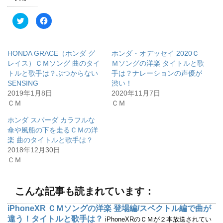
ク
F
リ
a
ッ
c
ク
e
し
b
て
o
HONDA GRACE（ホンダ グ
ホンダ・オデッセイ 2020Ｃ
T
o
w
k
レイス）ＣＭソング 曲のタイ
Ｍソングの洋楽 タイトルと歌
i
で
トルと歌手は？ぶつからない
手は？ナレーションの声優が
t
共
t
有
SENSING
渋い！
e
す
r
る
2019年1月8日
2020年11月7日
で
に
ＣＭ
ＣＭ
共
は
有
ク
(
リ
ホンダ スパーダ カラフルな
新
ッ
し
ク
傘や風船の下を走るＣＭの洋
い
し
ウ
て
楽 曲のタイトルと歌手は？
ィ
く
2018年12月30日
ン
だ
ド
さ
ＣＭ
ウ
い
で
(
開
新
き
し
ま
い
こんな記事も読まれています：
す
ウ
)
ィ
ン
iPhoneXR ＣＭソングの洋楽 登場編/スペクトル編で曲が
ド
ウ
違う！タイトルと歌手は？
iPhoneXRのＣＭが２本放送されてい
で