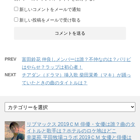
新しいコメントをメールで通知
新しい投稿をメールで受け取る
PREV
富田鈴花 仲良しメンバーは誰？不仲なのは？パリピ
はやらせ？ラップは初心者！
NEXT
チアダン（ドラマ）挿入歌 柴田茉希（マキ）が踊っ
ていたときの曲のタイトルは？
カ
テ
ゴ
リブマックス 2019ＣＭ 俳優・女優は誰？曲のタ
リ
イトルと歌手は？ホテルのロケ地はどこ
ー
幸楽苑 平田牧場コラボ 2019ＣＭ 女優と俳優は