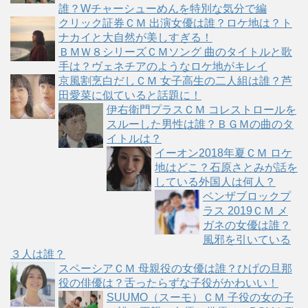
誰？Wチャーシューめんを特別な気分で編
クリック証券ＣＭ 出演女優は誰？ロケ地は？ト
ナカイと大自然が美しすぎる！
ＢＭＷ８シリーズＣＭソング 曲のタイトルと歌
手は？ヴェネチアのようなロケ地がキレイ
京風割烹白だしＣＭ 女子高生の二人組は誰？芦
田愛菜に似ていると話題に！
伊右衛門プラスＣＭ コレストロールを
スルーした男性は誰？ＢＧＭの曲のタ
イトルは？
イーオン2018年夏ＣＭ ロケ
地はどこ？石原さとみが話を
している外国人は何人？
ベンザブロックプ
ラス 2019ＣＭ メ
ガネの女優は誰？
風邪を引いている
３人は誰？
スペーシアＣＭ 母親役の女優は誰？ひげの旦那
役の俳優は？舌ったらずな子役がかわいい！
SUUMO（スーモ）ＣＭ 子役の女の子