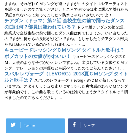
開
ますね。それぞれＣＭソングが違いますが曲のタイトルやアーティスト
き
を調べましたのでご覧ください。ところでiPhoneは水に濡れて壊れたら
ま
す
保証されないって知ってました？防水じゃないみたいですよ！...
)
チアダン（ドラマ）第２話 全校生徒の前で踊ったダンス
の曲は何？部員は嫌われている？
ドラマ版チアダンの第２話、
終業式で全校生徒の前で踊ったダンス曲は何でしょうか。いい曲だった
のですが生徒からの反応がひどいですね。もしかしたらチアダンス部員
たちは嫌われているのかもしれません・・・...
キューピードレッシングＣＭソング タイトルと歌手は？
ボブカットの女優がかわいい！
キューピーのドレッシングのＣ
Ｍ。天使のような子供がかわいいですよね。出演している女優やＣＭソ
ング、ナレーションの声優などを調べましたのでごらんください！...
スバル レヴォーグ（LEVORG）2018夏ＣＭソング タイト
ルと歌手は？
スバルのレヴォーグ（levorg）のＣＭが新しくなって
いますね。スタイリッシュな走りにマッチした爽快感のあるＣＭソング
が印象的です。この曲を歌っているのは誰でしょうか？タイトルは？調
べましたのでごらんください。...
Twitter
シェア