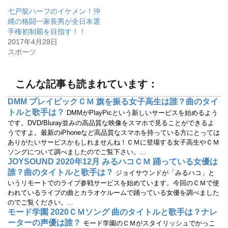
(
リ
七戸龍ハーフのイケメン！沖
新
ッ
し
ク
縄の格闘一家長男が全日本選
い
し
ウ
て
手権初制覇を目指す！！
ィ
く
2017年4月28日
ン
だ
ド
さ
スポーツ
ウ
い
で
(
開
新
き
し
ま
い
こんな記事も読まれています：
す
ウ
)
ィ
ン
DMM プレイピックＣＭ 旗を振る女子高生は誰？曲のタイ
ド
ウ
トルと歌手は？
DMMがPlayPicという新しいサービスを始めるよう
で
開
です。DVD/Bluray並みの高品質な映像をスマホで見ることができるよ
き
うですよ。最新のiPhoneなど高品質なスマホを持っている方にとっては
ま
す
ありがたいサービスかもしれませんね！ＣＭに登場する女子高生やＣＭ
)
ソングについて調べましたのでご覧下さい。...
JOYSOUND 2020年12月 みるハコＣＭ 踊っている女優は
誰？曲のタイトルと歌手は？
ジョイサウンドが「みるハコ」と
いうリモートでのライブ参戦サービスを始めています。今回のＣＭで使
われているライブの曲とカラオケルームで踊っている女優を調べました
のでご覧ください。...
モード学園 2020ＣＭソング 曲のタイトルと歌手は？ナレ
ーターの声優は誰？
モード学園のＣＭがスタイリッシュでかっこ