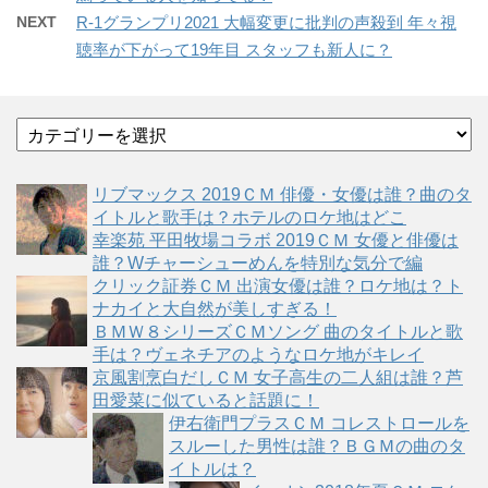
NEXT
R-1グランプリ2021 大幅変更に批判の声殺到 年々視
聴率が下がって19年目 スタッフも新人に？
カ
テ
ゴ
リブマックス 2019ＣＭ 俳優・女優は誰？曲のタ
リ
イトルと歌手は？ホテルのロケ地はどこ
ー
幸楽苑 平田牧場コラボ 2019ＣＭ 女優と俳優は
誰？Wチャーシューめんを特別な気分で編
クリック証券ＣＭ 出演女優は誰？ロケ地は？ト
ナカイと大自然が美しすぎる！
ＢＭＷ８シリーズＣＭソング 曲のタイトルと歌
手は？ヴェネチアのようなロケ地がキレイ
京風割烹白だしＣＭ 女子高生の二人組は誰？芦
田愛菜に似ていると話題に！
伊右衛門プラスＣＭ コレストロールを
スルーした男性は誰？ＢＧＭの曲のタ
イトルは？