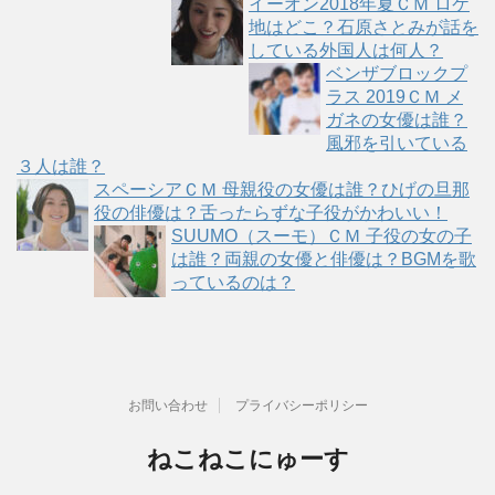
イーオン2018年夏ＣＭ ロケ
地はどこ？石原さとみが話を
している外国人は何人？
ベンザブロックプ
ラス 2019ＣＭ メ
ガネの女優は誰？
風邪を引いている
３人は誰？
スペーシアＣＭ 母親役の女優は誰？ひげの旦那
役の俳優は？舌ったらずな子役がかわいい！
SUUMO（スーモ）ＣＭ 子役の女の子
は誰？両親の女優と俳優は？BGMを歌
っているのは？
お問い合わせ
プライバシーポリシー
ねこねこにゅーす