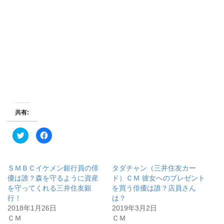
共有:
ク
F
リ
a
ッ
c
ク
e
し
b
て
o
ＳＭＢＣイケメン銀行員の俳
タダチャン（三井住友カー
T
o
w
k
優は誰？森を守るように資産
ド）ＣＭ 彼女へのプレゼント
i
で
を守ってくれる三井住友銀
を買う俳優は誰？店員さん
t
共
t
有
行！
は？
e
す
r
る
2018年1月26日
2019年3月2日
で
に
ＣＭ
ＣＭ
共
は
有
ク