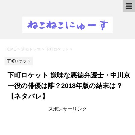
HOME
>
過去ドラマ
>
下町ロケット
>
下町ロケット
下町ロケット 嫌味な悪徳弁護士・中川京
一役の俳優は誰？2018年版の結末は？
【ネタバレ】
スポンサーリンク