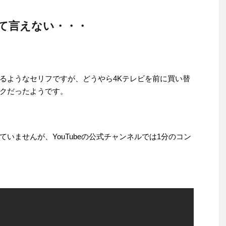
て言えない・・・
るようなセリフですが、どうやら4Kテレビを前に買い替
クだったようです。
いませんが、YouTubeの公式チャンネルでは1分のコン