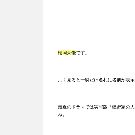
松岡茉優
です。
よく見ると一瞬だけ名札に名前が表示
最近のドラマでは実写版「磯野家の人
ね。