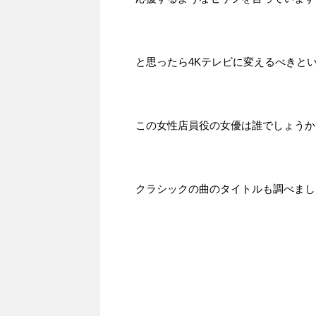
と思ったら4Kテレビに変えるべきと
この女性店員役の女優は誰でしょうか
クラシックの曲のタイトルも調べまし