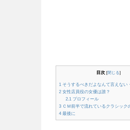
目次
[
閉じる
]
1
そうするべきだよなんて言えない
2
女性店員役の女優は誰？
2.1
プロフィール
3
ＣＭ前半で流れているクラシック
4
最後に