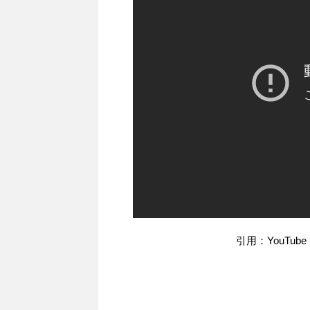
引用：YouTub