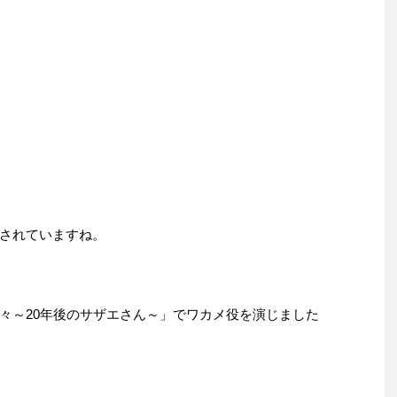
されていますね。
々～20年後のサザエさん～」でワカメ役を演じました