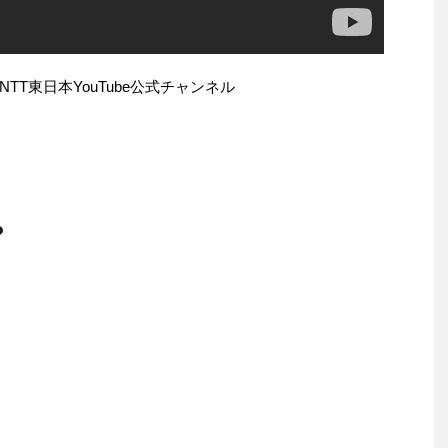
e NTT東日本YouTube公式チャンネル
？