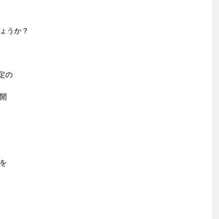
ょうか？
限定の
開
を