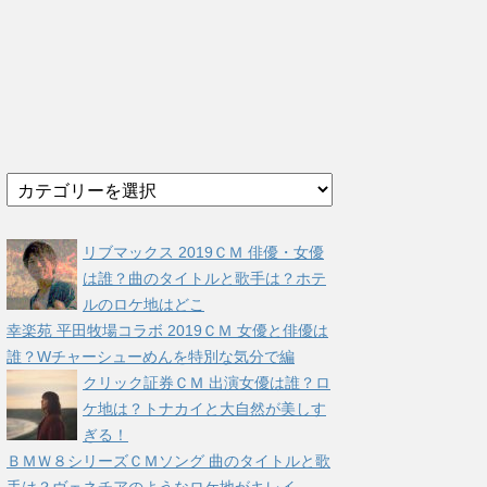
カ
テ
ゴ
リ
リブマックス 2019ＣＭ 俳優・女優
ー
は誰？曲のタイトルと歌手は？ホテ
ルのロケ地はどこ
幸楽苑 平田牧場コラボ 2019ＣＭ 女優と俳優は
誰？Wチャーシューめんを特別な気分で編
クリック証券ＣＭ 出演女優は誰？ロ
ケ地は？トナカイと大自然が美しす
ぎる！
ＢＭＷ８シリーズＣＭソング 曲のタイトルと歌