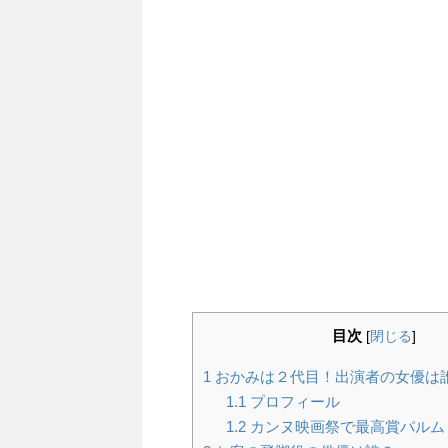
目次
[
閉じる
]
1
おかみは２代目！出演者の女優は
1.1
プロフィール
1.2
カンヌ映画祭で最高賞パルム