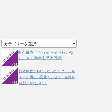
カ
テ
ゴ
白石麻衣「もうそろそろ行かな
リ
くちゃ」動画を見る方法
ー
鈴木絢音かわいくなった？クールキ
ャラが明るい変化！デビュー当時も
笑顔がかわいい！