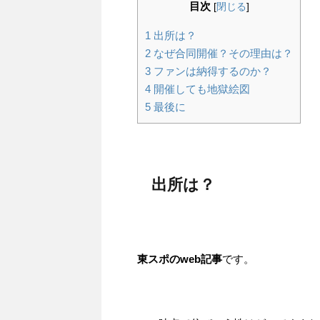
目次
[
閉じる
]
1
出所は？
2
なぜ合同開催？その理由は？
3
ファンは納得するのか？
4
開催しても地獄絵図
5
最後に
出所は？
東スポのweb記事
です。