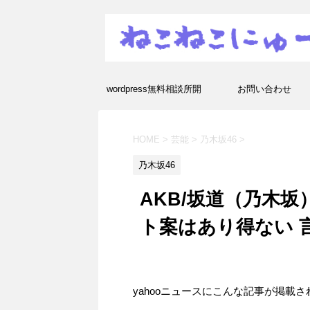
wordpress無料相談所開
お問い合わせ
設！エラーや疑問を解決し
HOME
>
芸能
>
乃木坂46
>
ます！
乃木坂46
AKB/坂道（乃木
ト案はあり得ない 
yahooニュースにこんな記事が掲載