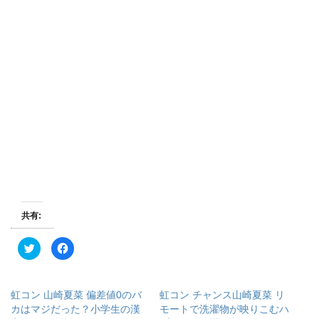
共有:
ク
F
リ
a
ッ
c
ク
e
し
b
て
o
虹コン 山崎夏菜 偏差値0のバ
虹コン チャンス山崎夏菜 リ
T
o
w
k
カはマジだった？小学生の漢
モートで洗濯物が映りこむハ
i
で