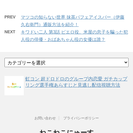
PREV
マツコの知らない世界 抹茶パフェアイスバー（伊藤
久右衛門）通販方法を紹介！
NEXT
キワドい二人 第3話 ピエロ役、米屋の息子を騙った犯
人役の俳優・おばあちゃん役の女優は誰？
カ
テ
ゴ
虹コン 超ドロドロのグループ内恋愛 ガチカップ
リ
リング選手権あらすじと見逃し配信視聴方法
ー
お問い合わせ
プライバシーポリシー
ねこねこにゅーす