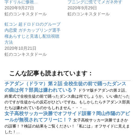
字ドリルに惨敗...
プニングに慌ててメガネ外す
t
共
t
有
2020年9月27日
2020年9月29日
e
す
r
る
虹のコンキスタドール
虹のコンキスタドール
で
に
共
は
有
ク
虹コン 超ドロドロのグループ
(
リ
内恋愛 ガチカップリング選手
新
ッ
し
ク
権あらすじと見逃し配信視聴
い
し
ウ
て
方法
ィ
く
2020年10月21日
ン
だ
ド
さ
虹のコンキスタドール
ウ
い
で
(
開
新
き
し
ま
い
こんな記事も読まれています：
す
ウ
)
ィ
ン
チアダン（ドラマ）第２話 全校生徒の前で踊ったダンス
ド
ウ
の曲は何？部員は嫌われている？
ドラマ版チアダンの第２話、
で
開
終業式で全校生徒の前で踊ったダンス曲は何でしょうか。いい曲だった
き
のですが生徒からの反応がひどいですね。もしかしたらチアダンス部員
ま
す
たちは嫌われているのかもしれません・・・...
)
女子高校サッカー決勝でオフサイド誤審？岡山作陽のアピ
ールが無視されてフリーに！？
女子高校サッカー決勝でまさか
の誤審！？検証の結果をご覧ください！「私には」オフサイドに見えま
した！...