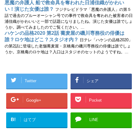
悪魔の弁護人 船で救命具を奪われた日浦佳織がかわい
い！演じた女優は誰？
フジテレビドラマ「悪魔の弁護人」の第５
話で過去のブルーオーシャン号での事件で救命具を奪われた被害者の日
浦佳織がかわいいと一部で話題になりましたね。演じた女優は誰でしょ
うか。調べてみましたのでご覧ください。...
ハケンの品格2020 第2話 蕎麦屋の磯川専務役の俳優は
誰？ロケ地はどこ？スタジオ内？
日テレ「ハケンの品格2020」
の第2話に登場した老舗蕎麦屋・京橋庵の磯川専務役の俳優は誰でしょ
うか。京橋庵のロケ地は？入口はスタジオのセットのようですね。...
Twitter
シェア
Google+
Pocket
B!
はてブ
LINE