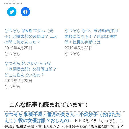
ク
F
リ
a
ッ
c
ク
e
し
b
て
o
なつぞら 第5週 マダム（光
なつぞら なつ、東洋動画採用
T
o
w
k
子）と咲太郎の関係は？ 二人
面接に落ちる！？原因は咲太
i
で
の間に何があった？
郎！社長の判断とは
t
共
t
有
2019年4月25日
2019年5月23日
e
す
r
る
なつぞら
なつぞら
で
に
共
は
有
ク
なつぞら 兄 さいたろう役
(
リ
（奥原咲太郎）の俳優は誰？
新
ッ
し
ク
どこに住んでいるの？
い
し
ウ
て
2019年2月22日
ィ
く
なつぞら
ン
だ
ド
さ
ウ
い
で
(
開
新
こんな記事も読まれています：
き
し
ま
い
す
ウ
なつぞら 和菓子屋・雪月の奥さん・小畑妙子（おばたた
)
ィ
ン
えこ）役の女優は誰？おしんの…
ＮＨＫ朝ドラ「なつぞら」に
ド
ウ
登場する和菓子屋・雪月の奥さん・小畑妙子を演じる女優は誰でしょう
で