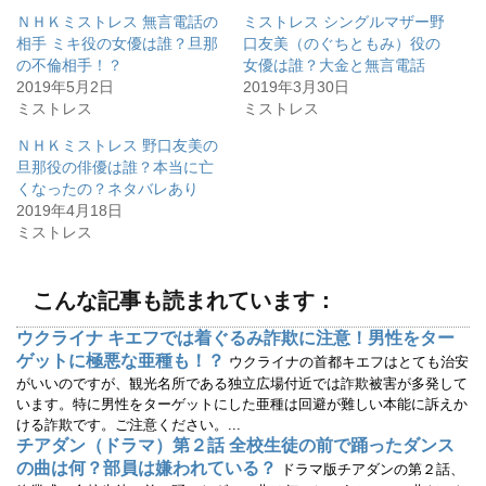
て
o
ＮＨＫミストレス 無言電話の
ミストレス シングルマザー野
T
o
w
k
相手 ミキ役の女優は誰？旦那
口友美（のぐちともみ）役の
i
で
の不倫相手！？
女優は誰？大金と無言電話
t
共
t
有
2019年5月2日
2019年3月30日
e
す
r
る
ミストレス
ミストレス
で
に
共
は
有
ク
ＮＨＫミストレス 野口友美の
(
リ
旦那役の俳優は誰？本当に亡
新
ッ
し
ク
くなったの？ネタバレあり
い
し
ウ
て
2019年4月18日
ィ
く
ミストレス
ン
だ
ド
さ
ウ
い
で
(
開
新
こんな記事も読まれています：
き
し
ま
い
す
ウ
ウクライナ キエフでは着ぐるみ詐欺に注意！男性をター
)
ィ
ン
ゲットに極悪な亜種も！？
ウクライナの首都キエフはとても治安
ド
ウ
がいいのですが、観光名所である独立広場付近では詐欺被害が多発して
で
います。特に男性をターゲットにした亜種は回避が難しい本能に訴えか
開
き
ける詐欺です。ご注意ください。...
ま
す
チアダン（ドラマ）第２話 全校生徒の前で踊ったダンス
)
の曲は何？部員は嫌われている？
ドラマ版チアダンの第２話、