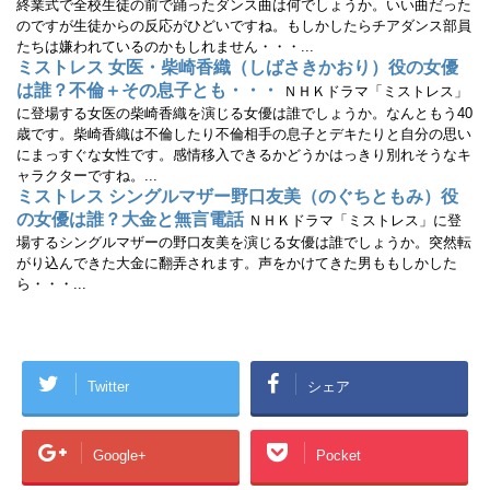
終業式で全校生徒の前で踊ったダンス曲は何でしょうか。いい曲だった
のですが生徒からの反応がひどいですね。もしかしたらチアダンス部員
たちは嫌われているのかもしれません・・・...
ミストレス 女医・柴崎香織（しばさきかおり）役の女優
は誰？不倫＋その息子とも・・・
ＮＨＫドラマ「ミストレス」
に登場する女医の柴崎香織を演じる女優は誰でしょうか。なんともう40
歳です。柴崎香織は不倫したり不倫相手の息子とデキたりと自分の思い
にまっすぐな女性です。感情移入できるかどうかはっきり別れそうなキ
ャラクターですね。...
ミストレス シングルマザー野口友美（のぐちともみ）役
の女優は誰？大金と無言電話
ＮＨＫドラマ「ミストレス」に登
場するシングルマザーの野口友美を演じる女優は誰でしょうか。突然転
がり込んできた大金に翻弄されます。声をかけてきた男ももしかした
ら・・・...
Twitter
シェア
Google+
Pocket