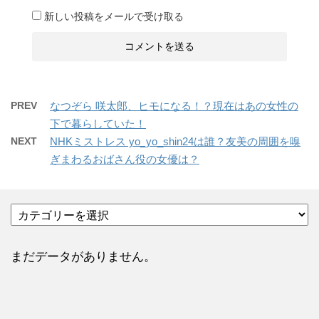
新しい投稿をメールで受け取る
PREV
なつぞら 咲太郎、ヒモになる！？現在はあの女性の
下で暮らしていた！
NEXT
NHKミストレス yo_yo_shin24は誰？友美の周囲を嗅
ぎまわるおばさん役の女優は？
カ
テ
ゴ
リ
まだデータがありません。
ー