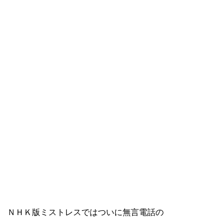
ＮＨＫ版ミストレスではついに無言電話の