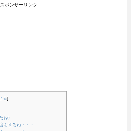
スポンサーリンク
じる
]
たね）
度もするね・・・