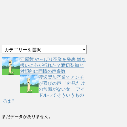
カ
テ
ゴ
守屋茜 やっぱり卒業を発表 雑な
リ
扱いに心が折れた？渡辺梨加と
ー
対照的に同情の声多数
渡辺梨加卒業でアンチ
が喜びの声 「外見だけ
の常識がない女」 アイ
ドルってそういうもの
では？
まだデータがありません。