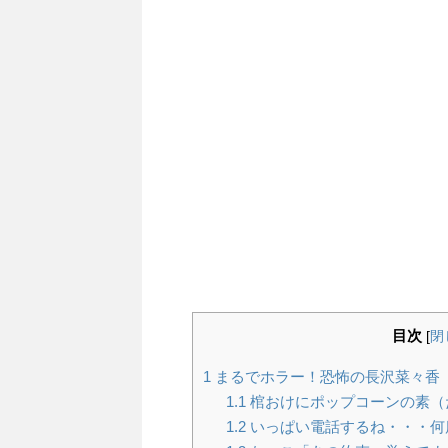
目次
[
閉
1
まるでホラー！恐怖の長沢菜々香
1.1
棺おけにポップコーンの素（
1.2
いっぱい電話するね・・・何