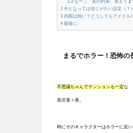
1.3
なーこ「あの約束、覚えてま
2
今となっては信じがたい設定（？
3
内面は熱い？どうしてもアイドル
4
最後に
まるでホラー！恐怖の
不思議ちゃんでテンションも一定
な
長沢菜々香。
時にそのキャラクターはホラーに近い