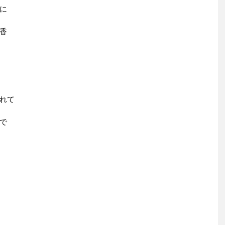
に
香
れて
で