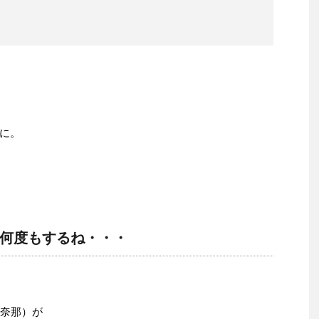
に。
何度もするね・・・
田奈那）が