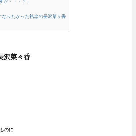
すか・・・？」
）
になりたかった執念の長沢菜々香
長沢菜々香
ものに