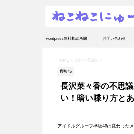
wordpress無料相談所開
お問い合わせ
設！エラーや疑問を解決し
HOME
>
芸能
>
櫻坂46
>
ます！
櫻坂46
長沢菜々香の不思
い！暗い喋り方と
アイドルグループ欅坂46は変わった