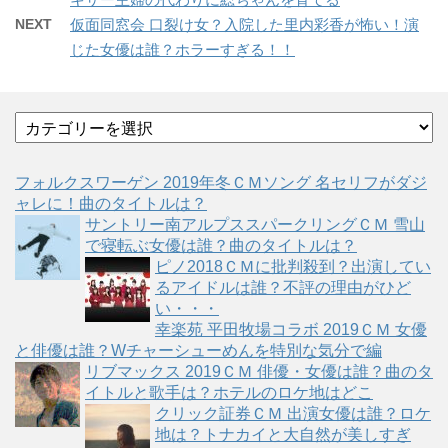
NEXT
仮面同窓会 口裂け女？入院した里内彩香が怖い！演
じた女優は誰？ホラーすぎる！！
カ
テ
ゴ
フォルクスワーゲン 2019年冬ＣＭソング 名セリフがダジ
リ
ャレに！曲のタイトルは？
ー
サントリー南アルプススパークリングＣＭ 雪山
で寝転ぶ女優は誰？曲のタイトルは？
ピノ2018ＣＭに批判殺到？出演してい
るアイドルは誰？不評の理由がひど
い・・・
幸楽苑 平田牧場コラボ 2019ＣＭ 女優
と俳優は誰？Wチャーシューめんを特別な気分で編
リブマックス 2019ＣＭ 俳優・女優は誰？曲のタ
イトルと歌手は？ホテルのロケ地はどこ
クリック証券ＣＭ 出演女優は誰？ロケ
地は？トナカイと大自然が美しすぎ