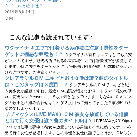
い
し
ウ
て
タイトルと歌手は？
ィ
く
2019年8月14日
ン
だ
ド
さ
ＣＭ
ウ
い
で
(
開
新
き
し
ま
い
こんな記事も読まれています：
す
ウ
)
ィ
ン
ウクライナ キエフでは着ぐるみ詐欺に注意！男性をター
ド
ウ
ゲットに極悪な亜種も！？
ウクライナの首都キエフはとても治安
で
開
がいいのですが、観光名所である独立広場付近では詐欺被害が多発して
き
います。特に男性をターゲットにした亜種は回避が難しい本能に訴えか
ま
す
ける詐欺です。ご注意ください。...
)
クレアラシルＣＭ ニキビと戦う女優は誰？曲のタイトル
は？このタッグは３度目！？
クレアラシルのＣＭでニキビと戦
う美少女が話題ですね。最近ＣＭ出演が増えており、ドラマ「花のち晴
れ～花男Next Season～」でも人気となっています。ちなみにＣＭソン
グの歌手との組み合わせはこれが３度目って知ってました？事務所の力
なのでしょうか！？...
リブマックス(LIVE MAX）ＣＭ 彼女を放置している俳優
と出て行く女優は誰？曲のタイトルは？
LIVEMAXの2019年の
ＣＭでは仕事に夢中で彼女を放置している男性とそれに怒ってホテルを
出て行く女性が登場します。この俳優と女優は誰でしょうか。ＣＭソン