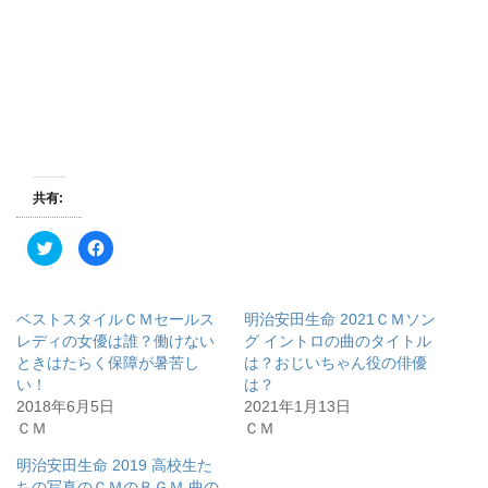
共有:
ク
F
リ
a
ッ
c
ク
e
し
b
て
o
ベストスタイルＣＭセールス
明治安田生命 2021ＣＭソン
T
o
w
k
レディの女優は誰？働けない
グ イントロの曲のタイトル
i
で
ときはたらく保障が暑苦し
は？おじいちゃん役の俳優
t
共
t
有
い！
は？
e
す
r
る
2018年6月5日
2021年1月13日
で
に
ＣＭ
ＣＭ
共
は
有
ク
(
リ
明治安田生命 2019 高校生た
新
ッ
し
ク
ちの写真のＣＭのＢＧＭ 曲の