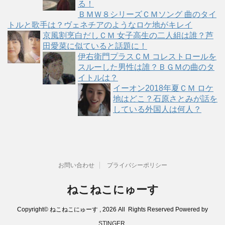
る！
ＢＭＷ８シリーズＣＭソング 曲のタイ
トルと歌手は？ヴェネチアのようなロケ地がキレイ
京風割烹白だしＣＭ 女子高生の二人組は誰？芦
田愛菜に似ていると話題に！
伊右衛門プラスＣＭ コレストロールを
スルーした男性は誰？ＢＧＭの曲のタ
イトルは？
イーオン2018年夏ＣＭ ロケ
地はどこ？石原さとみが話を
している外国人は何人？
お問い合わせ
プライバシーポリシー
ねこねこにゅーす
Copyright© ねこねこにゅーす , 2026 All Rights Reserved Powered by
STINGER
.