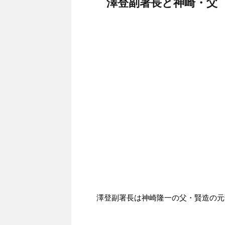
澤登副署長と神崎・父
澤登副署長は神崎隆一の父・賢造の元