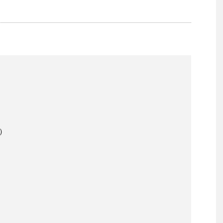
）
）
）