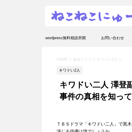
wordpress無料相談所開
お問い合わせ
設！エラーや疑問を解決し
HOME
>
過去ドラマ
>
キワドい2人
>
ます！
キワドい2人
キワドい二人 澤登
事件の真相を知っ
ＴＢＳドラマ「キワドい二人」で黒木
演じる俳優は誰でしょうか。