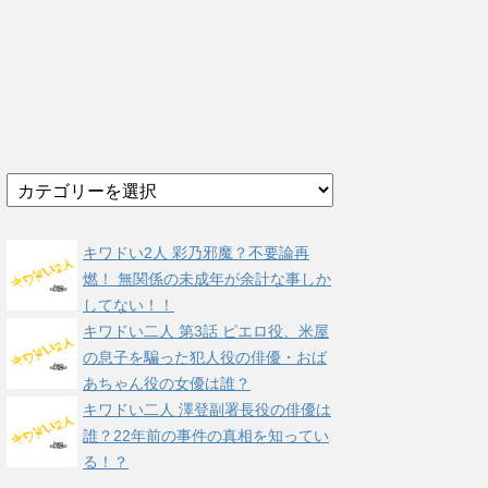
カ
テ
ゴ
リ
キワドい2人 彩乃邪魔？不要論再
ー
燃！ 無関係の未成年が余計な事しか
してない！！
キワドい二人 第3話 ピエロ役、米屋
の息子を騙った犯人役の俳優・おば
あちゃん役の女優は誰？
キワドい二人 澤登副署長役の俳優は
誰？22年前の事件の真相を知ってい
る！？