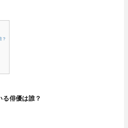
誰？
いる俳優は誰？