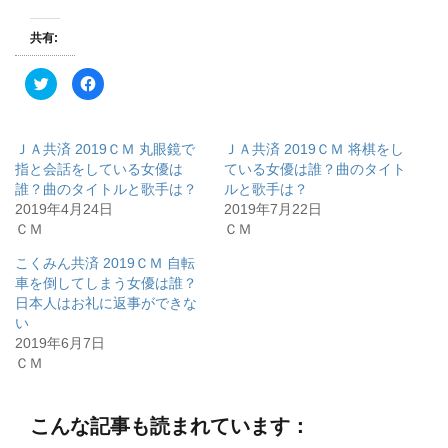
共有:
ク
F
リ
a
ッ
c
ク
e
し
b
て
o
ＪＡ共済 2019ＣＭ 丸眼鏡で
ＪＡ共済 2019ＣＭ 将棋をし
T
o
w
k
指と会話をしている女優は
ている女優は誰？曲のタイト
i
で
誰？曲のタイトルと歌手は？
ルと歌手は？
t
共
t
有
2019年4月24日
2019年7月22日
e
す
r
る
ＣＭ
ＣＭ
で
に
共
は
有
ク
こくみん共済 2019ＣＭ 自転
(
リ
車を倒してしまう女優は誰？
新
ッ
し
ク
日本人はお礼に返事ができな
い
し
ウ
て
い
ィ
く
2019年6月7日
ン
だ
ド
さ
ＣＭ
ウ
い
で
(
開
新
き
し
ま
い
こんな記事も読まれています：
す
ウ
)
ィ