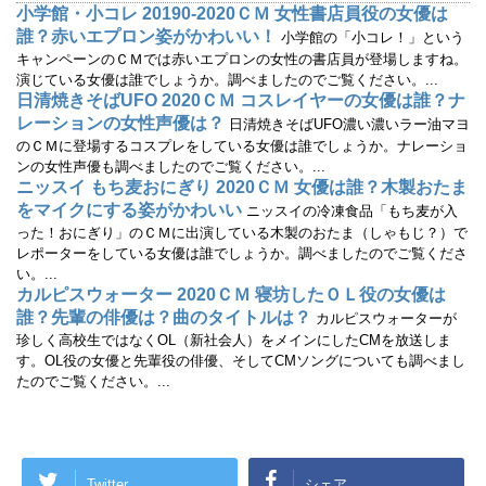
ン
小学館・小コレ 20190-2020ＣＭ 女性書店員役の女優は
ド
ウ
誰？赤いエプロン姿がかわいい！
小学館の「小コレ！」という
で
開
キャンペーンのＣＭでは赤いエプロンの女性の書店員が登場しますね。
き
演じている女優は誰でしょうか。調べましたのでご覧ください。...
ま
す
日清焼きそばUFO 2020ＣＭ コスレイヤーの女優は誰？ナ
)
レーションの女性声優は？
日清焼きそばUFO濃い濃いラー油マヨ
のＣＭに登場するコスプレをしている女優は誰でしょうか。ナレーショ
ンの女性声優も調べましたのでご覧ください。...
ニッスイ もち麦おにぎり 2020ＣＭ 女優は誰？木製おたま
をマイクにする姿がかわいい
ニッスイの冷凍食品「もち麦が入
った！おにぎり」のＣＭに出演している木製のおたま（しゃもじ？）で
レポーターをしている女優は誰でしょうか。調べましたのでご覧くださ
い。...
カルピスウォーター 2020ＣＭ 寝坊したＯＬ役の女優は
誰？先輩の俳優は？曲のタイトルは？
カルピスウォーターが
珍しく高校生ではなくOL（新社会人）をメインにしたCMを放送しま
す。OL役の女優と先輩役の俳優、そしてCMソングについても調べまし
たのでご覧ください。...
Twitter
シェア