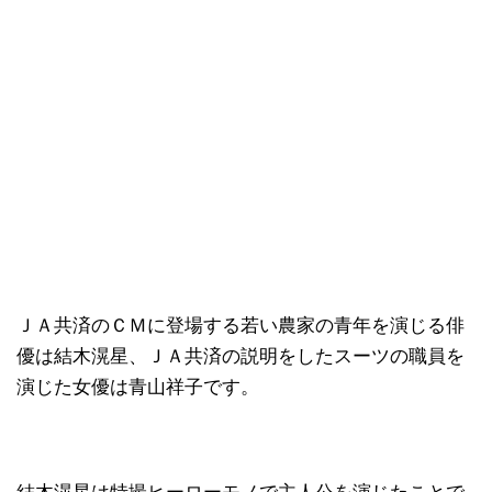
ＪＡ共済のＣＭに登場する若い農家の青年を演じる俳
優は結木滉星、ＪＡ共済の説明をしたスーツの職員を
演じた女優は青山祥子です。