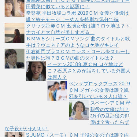
京風割烹白だしＣＭ 女子高生の二人組は誰？芦
リ
田愛菜に似ていると話題に！
ー
幸楽苑 平田牧場コラボ 2019ＣＭ 女優と俳優は
誰？Wチャーシューめんを特別な気分で編
クリック証券ＣＭ 出演女優は誰？ロケ地は？ト
ナカイと大自然が美しすぎる！
ＢＭＷ８シリーズＣＭソング 曲のタイトルと歌
手は？ヴェネチアのようなロケ地がキレイ
伊右衛門プラスＣＭ コレストロールをスルーし
た男性は誰？ＢＧＭの曲のタイトルは？
イーオン2018年夏ＣＭ ロケ地はど
こ？石原さとみが話をしている外国人
は何人？
ベンザブロックプラス 2019
ＣＭ メガネの女優は誰？風
邪を引いている３人は誰？
スペーシアＣＭ 母
親役の女優は誰？
ひげの旦那役の俳
優は？舌ったらず
な子役がかわいい！
SUUMO（スーモ）ＣＭ 子役の女の子は誰？両