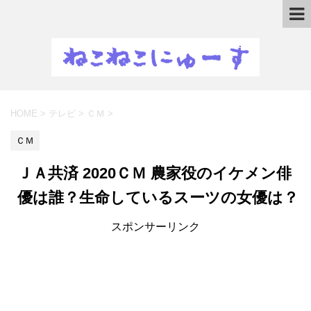
HOME
>
テレビ
>
ＣＭ
>
ＣＭ
ＪＡ共済 2020ＣＭ 農家役のイケメン俳
優は誰？生命しているスーツの女優は？
スポンサーリンク