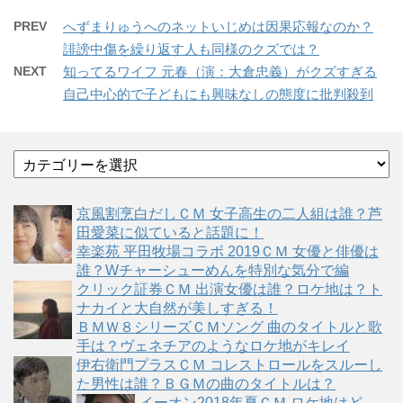
PREV
へずまりゅうへのネットいじめは因果応報なのか？
誹謗中傷を繰り返す人も同様のクズでは？
NEXT
知ってるワイフ 元春（演：大倉忠義）がクズすぎる
自己中心的で子どもにも興味なしの態度に批判殺到
カ
テ
ゴ
京風割烹白だしＣＭ 女子高生の二人組は誰？芦
リ
田愛菜に似ていると話題に！
ー
幸楽苑 平田牧場コラボ 2019ＣＭ 女優と俳優は
誰？Wチャーシューめんを特別な気分で編
クリック証券ＣＭ 出演女優は誰？ロケ地は？ト
ナカイと大自然が美しすぎる！
ＢＭＷ８シリーズＣＭソング 曲のタイトルと歌
手は？ヴェネチアのようなロケ地がキレイ
伊右衛門プラスＣＭ コレストロールをスルーし
た男性は誰？ＢＧＭの曲のタイトルは？
イーオン2018年夏ＣＭ ロケ地はど