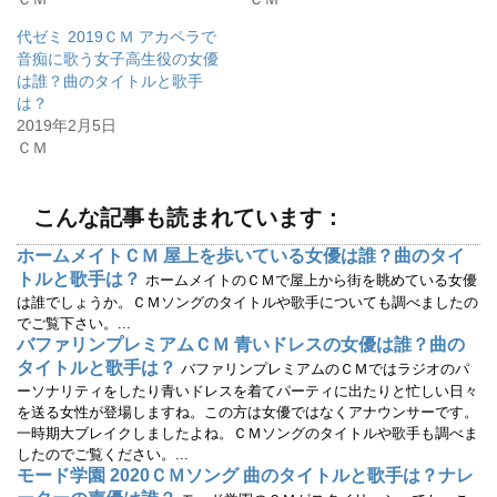
有
ク
(
リ
代ゼミ 2019ＣＭ アカペラで
新
ッ
し
ク
音痴に歌う女子高生役の女優
い
し
ウ
て
は誰？曲のタイトルと歌手
ィ
く
は？
ン
だ
ド
さ
2019年2月5日
ウ
い
で
(
ＣＭ
開
新
き
し
ま
い
す
ウ
)
ィ
こんな記事も読まれています：
ン
ド
ウ
ホームメイトＣＭ 屋上を歩いている女優は誰？曲のタイ
で
トルと歌手は？
開
ホームメイトのＣＭで屋上から街を眺めている女優
き
は誰でしょうか。ＣＭソングのタイトルや歌手についても調べましたの
ま
す
でご覧下さい。...
)
バファリンプレミアムＣＭ 青いドレスの女優は誰？曲の
タイトルと歌手は？
バファリンプレミアムのＣＭではラジオのパ
ーソナリティをしたり青いドレスを着てパーティに出たりと忙しい日々
を送る女性が登場しますね。この方は女優ではなくアナウンサーです。
一時期大ブレイクしましたよね。ＣＭソングのタイトルや歌手も調べま
したのでご覧ください。...
モード学園 2020ＣＭソング 曲のタイトルと歌手は？ナレ