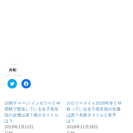
共有:
ク
F
リ
a
ッ
c
ク
e
し
b
て
o
10秒チャージ インゼリーＣＭ
カロリーメイト2018年冬ＣＭ
T
o
w
k
受験で緊張している女子高生
歌っている女子高生役の女優
i
で
役の女優は誰？曲のタイトル
は誰？名曲タイトルと歌手
t
共
t
有
は？
は？
e
す
r
る
2019年1月12日
2018年11月18日
で
に
ＣＭ
ＣＭ
共
は