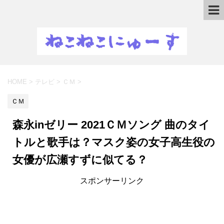
HOME
>
テレビ
>
ＣＭ
>
ＣＭ
森永inゼリー 2021ＣＭソング 曲のタイ
トルと歌手は？マスク姿の女子高生役の
女優が広瀬すずに似てる？
スポンサーリンク