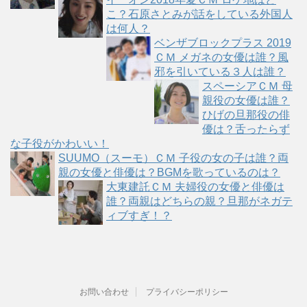
こ？石原さとみが話をしている外国人
は何人？
ベンザブロックプラス 2019
ＣＭ メガネの女優は誰？風
邪を引いている３人は誰？
スペーシアＣＭ 母
親役の女優は誰？
ひげの旦那役の俳
優は？舌ったらず
な子役がかわいい！
SUUMO（スーモ）ＣＭ 子役の女の子は誰？両
親の女優と俳優は？BGMを歌っているのは？
大東建託ＣＭ 夫婦役の女優と俳優は
誰？両親はどちらの親？旦那がネガテ
ィブすぎ！？
お問い合わせ
プライバシーポリシー