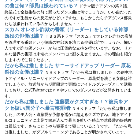
ド
ウ
の曲は何？部員は嫌われている？
ドラマ版チアダンの第２話、
で
開
終業式で全校生徒の前で踊ったダンス曲は何でしょうか。いい曲だった
き
のですが生徒からの反応がひどいですね。もしかしたらチアダンス部員
ま
す
たちは嫌われているのかもしれません・・・...
)
スカム オレオレ詐欺の番頭（リーダー）をしている神部
逸役の俳優は誰？
ＴＢＳ系ドラマ「スカム」でオレオレ詐欺の店舗
を管理する番頭という役職の神部逸を演じる俳優は誰でしょうか。怖い
人ですが詐欺師メンバーからは圧倒的な支持を得ています。なお、リア
ルな世界の番頭は末端のメンバーには顔を見せません。その理由も紹介
しますのでご覧ください。...
だから私は推しました サニーサイドアップ リーダー 原花
梨役の女優は誰？
ＮＨＫドラマ「だから私は推しました」の劇中地
下アイドル・サニーサイドアップのリーダー、原花梨を演じる女優は誰
でしょうか。放送前から期間限定で実際にアイドルグループとして活動
しており、公式TwitterではＰＶやソロでのダンスなどが公開されていま
す。...
だから私は推しました 遠藤愛がクズすぎる！？彼氏をア
クセ扱い/異分子へ暴言/犯罪者
ＮＨＫドラマ「だから私は推しま
した」の主人公・遠藤愛が予想を遥かに超えるクズですね。地下アイド
ルコミュニティに土足で踏み込んで暴言を吐いた時点で遠藤愛の好感度
は最低です。さらにどうやら犯罪まで犯しているようです。「だから私
は推しました」がダブルミーニングであることが明かされています。...