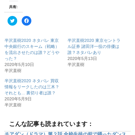
共有:
ク
F
リ
a
ッ
c
ク
e
し
b
て
o
半沢直樹2020 ネタバレ 東京
半沢直樹2020 東京セントラ
T
o
w
k
中央銀行のスキーム（戦略）
ル証券 諸田洋一役の俳優は
i
で
を流出させたのは誰？どうや
誰？ネタバレあり
t
共
t
有
った？
2020年5月13日
e
す
r
る
2020年5月10日
半沢直樹
で
に
半沢直樹
共
は
有
ク
(
リ
半沢直樹2020 ネタバレ 買収
新
ッ
し
ク
情報をリークしたのは三木？
い
し
ウ
て
それとも... 裏切り者は誰？
ィ
く
2020年5月9日
ン
だ
ド
さ
半沢直樹
ウ
い
で
(
開
新
き
し
ま
い
こんな記事も読まれています：
す
ウ
)
ィ
ン
チアダン（ドラマ）第２話 全校生徒の前で踊ったダンス