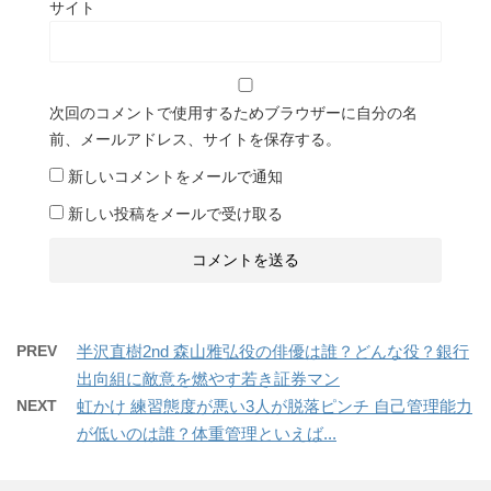
サイト
次回のコメントで使用するためブラウザーに自分の名
前、メールアドレス、サイトを保存する。
新しいコメントをメールで通知
新しい投稿をメールで受け取る
PREV
半沢直樹2nd 森山雅弘役の俳優は誰？どんな役？銀行
出向組に敵意を燃やす若き証券マン
NEXT
虹かけ 練習態度が悪い3人が脱落ピンチ 自己管理能力
が低いのは誰？体重管理といえば...