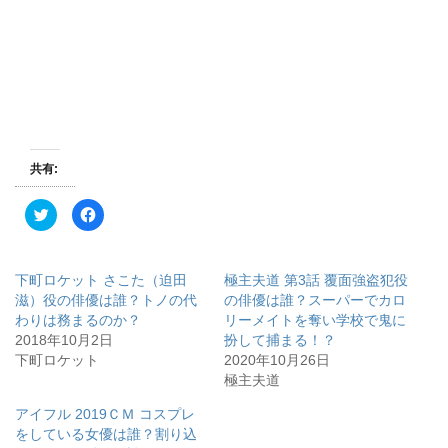
共有:
ク
F
リ
a
ッ
c
ク
e
し
b
て
o
下町ロケット さこた（迫田
極主夫道 第3話 覆面強盗犯役
T
o
w
k
滋）役の俳優は誰？トノの代
の俳優は誰？スーパーでカロ
i
で
わりは務まるのか？
リーメイトを奪い学校で鬼に
t
共
t
有
2018年10月2日
扮して捕まる！？
e
す
r
る
下町ロケット
2020年10月26日
で
に
極主夫道
共
は
有
ク
(
リ
アイフル 2019ＣＭ コスプレ
新
ッ
し
ク
をしている女優は誰？割り込
い
し