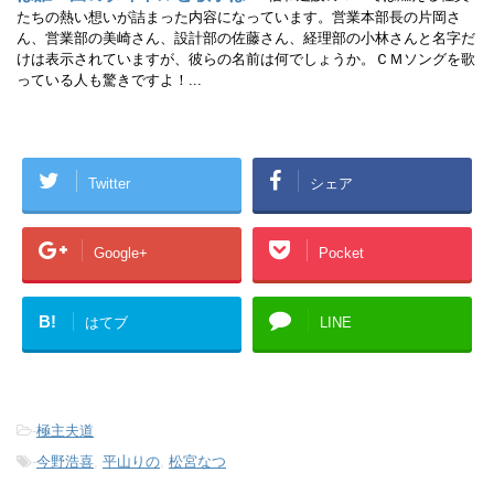
たちの熱い想いが詰まった内容になっています。営業本部長の片岡さ
ん、営業部の美崎さん、設計部の佐藤さん、経理部の小林さんと名字だ
けは表示されていますが、彼らの名前は何でしょうか。ＣＭソングを歌
っている人も驚きですよ！...
Twitter
シェア
Google+
Pocket
B!
はてブ
LINE
-
極主夫道
-
今野浩喜
,
平山りの
,
松宮なつ