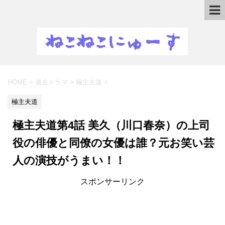
HOME
>
過去ドラマ
>
極主夫道
>
極主夫道
極主夫道第4話 美久（川口春奈）の上司
役の俳優と同僚の女優は誰？元お笑い芸
人の演技がうまい！！
スポンサーリンク