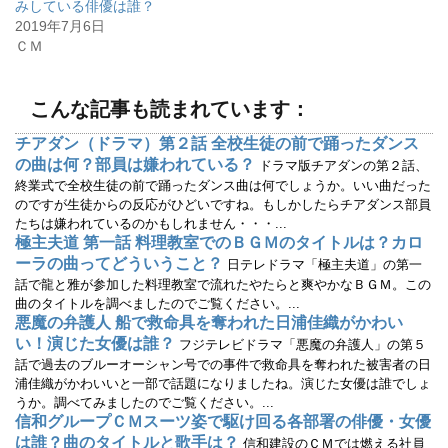
ウ
て
みしている俳優は誰？
ィ
く
2019年7月6日
ン
だ
ド
さ
ＣＭ
ウ
い
で
(
開
新
き
し
ま
い
こんな記事も読まれています：
す
ウ
)
ィ
ン
チアダン（ドラマ）第２話 全校生徒の前で踊ったダンス
ド
ウ
の曲は何？部員は嫌われている？
ドラマ版チアダンの第２話、
で
開
終業式で全校生徒の前で踊ったダンス曲は何でしょうか。いい曲だった
き
のですが生徒からの反応がひどいですね。もしかしたらチアダンス部員
ま
す
たちは嫌われているのかもしれません・・・...
)
極主夫道 第一話 料理教室でのＢＧＭのタイトルは？カロ
ーラの曲ってどういうこと？
日テレドラマ「極主夫道」の第一
話で龍と雅が参加した料理教室で流れたやたらと爽やかなＢＧＭ。この
曲のタイトルを調べましたのでご覧ください。...
悪魔の弁護人 船で救命具を奪われた日浦佳織がかわい
い！演じた女優は誰？
フジテレビドラマ「悪魔の弁護人」の第５
話で過去のブルーオーシャン号での事件で救命具を奪われた被害者の日
浦佳織がかわいいと一部で話題になりましたね。演じた女優は誰でしょ
うか。調べてみましたのでご覧ください。...
信和グループＣＭスーツ姿で駆け回る各部署の俳優・女優
は誰？曲のタイトルと歌手は？
信和建設のＣＭでは燃える社員