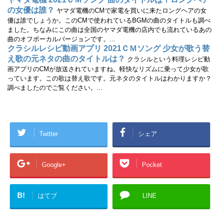
の女優は誰？
ヤマダ電機のCMで家電を買いに来たロングヘアの女
優は誰でしょうか。このCMで使われているBGMの曲のタイトルも調べ
ました。ちなみにこの曲は全国のヤマダ電機の店内でも流れているあの
曲のオフボーカルバージョンです。...
クラシルレシピ動画アプリ 2021ＣＭソング 少女が歌う替
え歌の元ネタの曲のタイトルは？
クラシルという料理レシピ動
画アプリのCMが放送されていますね。軽快なリズムに乗って少女が歌
っています。この歌は替え歌です。元ネタのタイトルはわかりますか？
調べましたのでご覧ください。...
Twitter
シェア
Google+
Pocket
B!
はてブ
LINE