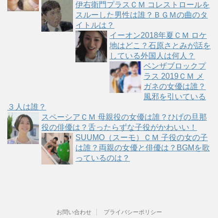
伊右衛門プラスＣＭ コレストロールを
スルーした男性は誰？ＢＧＭの曲のタ
イトルは？
イーオン2018年夏ＣＭ ロケ
地はどこ？石原さとみが話を
している外国人は何人？
ベンザブロックプ
ラス 2019ＣＭ メ
ガネの女優は誰？
風邪を引いている
３人は誰？
スペーシアＣＭ 母親役の女優は誰？ひげの旦那
役の俳優は？舌ったらずな子役がかわいい！
SUUMO（スーモ）ＣＭ 子役の女の子
は誰？両親の女優と俳優は？BGMを歌
っているのは？
お問い合わせ
プライバシーポリシー