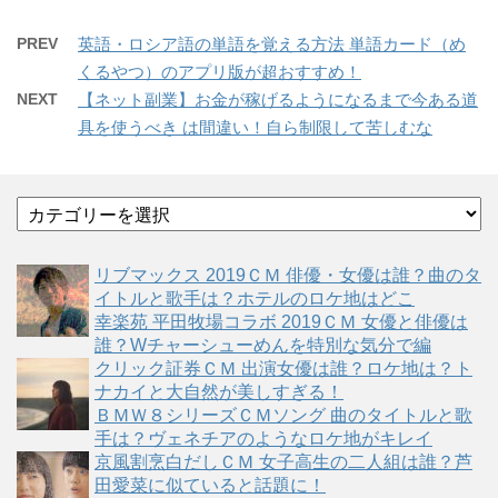
PREV
英語・ロシア語の単語を覚える方法 単語カード（め
くるやつ）のアプリ版が超おすすめ！
NEXT
【ネット副業】お金が稼げるようになるまで今ある道
具を使うべき は間違い！自ら制限して苦しむな
カ
テ
ゴ
リブマックス 2019ＣＭ 俳優・女優は誰？曲のタ
リ
イトルと歌手は？ホテルのロケ地はどこ
ー
幸楽苑 平田牧場コラボ 2019ＣＭ 女優と俳優は
誰？Wチャーシューめんを特別な気分で編
クリック証券ＣＭ 出演女優は誰？ロケ地は？ト
ナカイと大自然が美しすぎる！
ＢＭＷ８シリーズＣＭソング 曲のタイトルと歌
手は？ヴェネチアのようなロケ地がキレイ
京風割烹白だしＣＭ 女子高生の二人組は誰？芦
田愛菜に似ていると話題に！