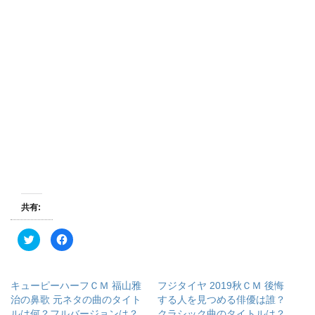
共有:
ク
F
リ
a
ッ
c
ク
e
し
b
て
o
キューピーハーフＣＭ 福山雅
フジタイヤ 2019秋ＣＭ 後悔
T
o
w
k
治の鼻歌 元ネタの曲のタイト
する人を見つめる俳優は誰？
i
で
ルは何？フルバージョンは？
クラシック曲のタイトルは？
t
共