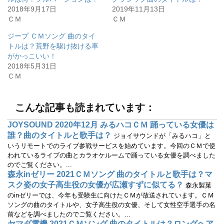
t
有
2018年9月17日
2019年11月13日
e
す
r
る
ＣＭ
ＣＭ
で
に
共
は
有
ク
ジープ ＣＭソング 曲のタイ
(
リ
トルは？荒野を駆け抜ける車
新
ッ
し
ク
がかっこいい！
い
し
ウ
て
2018年5月31日
ィ
く
ＣＭ
ン
だ
ド
さ
ウ
い
で
(
開
新
こんな記事も読まれています：
き
し
ま
い
す
ウ
JOYSOUND 2020年12月 みるハコＣＭ 踊っている女優は
)
ィ
ン
誰？曲のタイトルと歌手は？
ジョイサウンドが「みるハコ」と
ド
ウ
いうリモートでのライブ参戦サービスを始めています。今回のＣＭで使
で
われているライブの曲とカラオケルームで踊っている女優を調べました
開
き
のでご覧ください。...
ま
す
森永inゼリー 2021ＣＭソング 曲のタイトルと歌手は？マ
)
スク姿の女子高生役の女優が広瀬すずに似てる？
森永製菓
のinゼリーでは、今年も受験生に向けたＣＭが放送されています。ＣＭ
ソングの曲のタイトルや、女子高生役の女優、そして女性空手選手の名
前などを調べましたのでご覧ください。...
ヤマダ電機 2021ＣＭソング 曲のタイトルは？ロングヘア