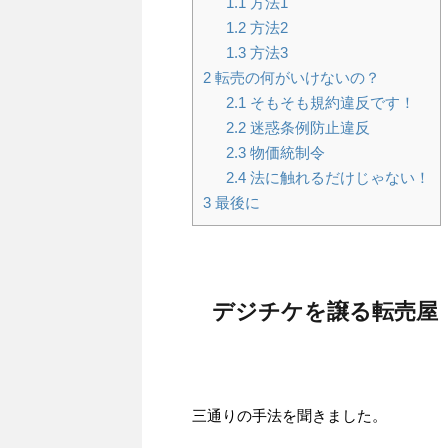
1.1
方法1
1.2
方法2
1.3
方法3
2
転売の何がいけないの？
2.1
そもそも規約違反です！
2.2
迷惑条例防止違反
2.3
物価統制令
2.4
法に触れるだけじゃない！
3
最後に
デジチケを譲る転売屋
三通りの手法を聞きました。