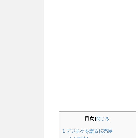
目次
[
閉じる
]
1
デジチケを譲る転売屋