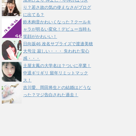
濱岸ひより 仲よし・不仲がはっき
り？若さ故の気の使えなさがブログ
に出てる？
鈴木絢音かわいくなった？クールキ
ャラが明るい変化！デビュー当時も
笑顔がかわいい！
日向坂46 改名サプライズで渡邉美穂
大号泣 寂しい・・・ 失われた安心
感・・・
土屋太鳳の大学名は？ついに卒業！
中退ギリギリ 留年リミットマック
ス！
吉川愛、岡田将生との結婚はどうな
った？マジ告白された過去！