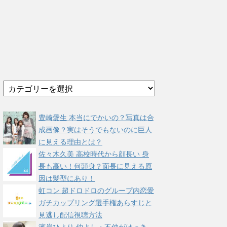
カ
テ
ゴ
リ
豊崎愛生 本当にでかいの？写真は合
ー
成画像？実はそうでもないのに巨人
に見える理由とは？
佐々木久美 高校時代から顔長い 身
長も高い！何頭身？面長に見える原
因は髪型にあり！
虹コン 超ドロドロのグループ内恋愛
ガチカップリング選手権あらすじと
見逃し配信視聴方法