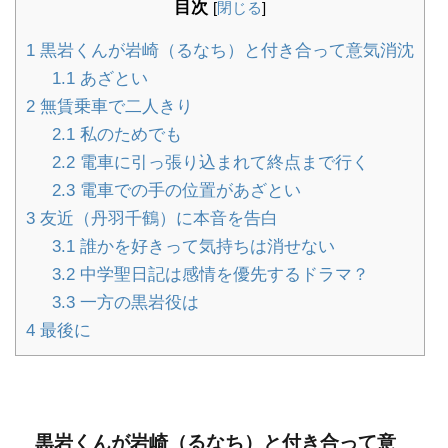
目次
[
閉じる
]
1
黒岩くんが岩崎（るなち）と付き合って意気消沈
1.1
あざとい
2
無賃乗車で二人きり
2.1
私のためでも
2.2
電車に引っ張り込まれて終点まで行く
2.3
電車での手の位置があざとい
3
友近（丹羽千鶴）に本音を告白
3.1
誰かを好きって気持ちは消せない
3.2
中学聖日記は感情を優先するドラマ？
3.3
一方の黒岩役は
4
最後に
黒岩くんが岩崎（るなち）と付き合って意