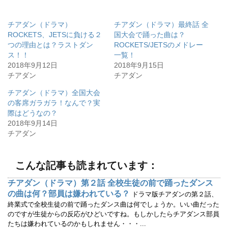
ッ
c
ク
e
し
b
て
o
チアダン（ドラマ）
チアダン（ドラマ）最終話 全
T
o
w
k
ROCKETS、JETSに負ける２
国大会で踊った曲は？
i
で
つの理由とは？ラストダン
ROCKETS/JETSのメドレー
t
共
t
有
ス！！
一覧！
e
す
r
る
2018年9月12日
2018年9月15日
で
に
チアダン
チアダン
共
は
有
ク
(
リ
チアダン（ドラマ）全国大会
新
ッ
し
ク
の客席ガラガラ！なんで？実
い
し
ウ
て
際はどうなの？
ィ
く
2018年9月14日
ン
だ
ド
さ
チアダン
ウ
い
で
(
開
新
き
し
ま
い
こんな記事も読まれています：
す
ウ
)
ィ
ン
チアダン（ドラマ）第２話 全校生徒の前で踊ったダンス
ド
ウ
の曲は何？部員は嫌われている？
ドラマ版チアダンの第２話、
で
開
終業式で全校生徒の前で踊ったダンス曲は何でしょうか。いい曲だった
き
のですが生徒からの反応がひどいですね。もしかしたらチアダンス部員
ま
す
たちは嫌われているのかもしれません・・・...
)