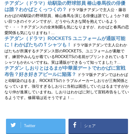
チアダン（ドラマ）幼馴染の野球部員 椿山春馬役の俳優
は誰？わかばとくっつくの？
ドラマ版チアダンで主人公・藤谷
わかばの幼馴染の野球部員、椿山春馬を演じる俳優は誰でしょうか？鋭
い目つきのイケメンですが、どうやら大きな闇を抱えているよう
で・・・？チアダンスの全米制覇も気になりますが、わかばと春馬の恋
愛関係も気になりますね！...
チアダン（ドラマ）ROCKETS ユニフォームが通販可能
に！わかばたちのＴシャツも！
ドラマ版チアダンで主人公わか
ばたちが所属するチアダンス部のROCKETS。ユニフォームが素敵で
す。練習中みんなが着ているROCKETSの名前がプリントされているＴ
シャツもかわいいですね。実は通販ができるって知ってました？...
チアダン しおりとはるまが中華屋デートでわかばに宣戦
布告？好き好きアピールに陥落？
ドラマ版チアダンではわかば
と幼馴染のはるま、ROCKETSのトラブルメーカーしおりが三角関係と
なっています。強引すぎるしおりに当初は困惑していたはるまですがか
なり仲が進展していますね。しおりはわかばに対して宣戦布告をしてい
るようです。修羅場は近そうですよ！...
Twitter
シェア