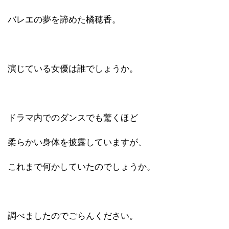
バレエの夢を諦めた橘穂香。
演じている女優は誰でしょうか。
ドラマ内でのダンスでも驚くほど
柔らかい身体を披露していますが、
これまで何かしていたのでしょうか。
調べましたのでごらんください。