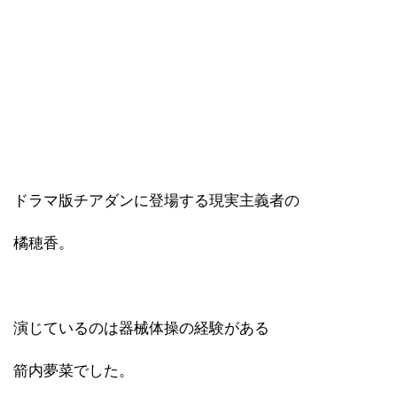
ドラマ版チアダンに登場する現実主義者の
橘穂香。
演じているのは器械体操の経験がある
箭内夢菜でした。