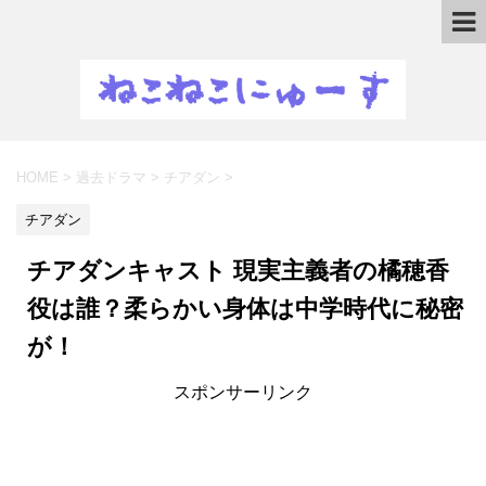
HOME
>
過去ドラマ
>
チアダン
>
チアダン
チアダンキャスト 現実主義者の橘穂香
役は誰？柔らかい身体は中学時代に秘密
が！
スポンサーリンク