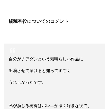
橘穂香役についてのコメント
自分がチアダンという素晴らしい作品に
出演させて頂けると知ってすごく
うれしかったです。
私が演じる穂香はバレエが凄く好きな役で、