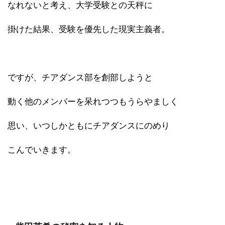
なれないと考え、大学受験との天秤に
掛けた結果、受験を優先した現実主義者。
ですが、チアダンス部を創部しようと
動く他のメンバーを呆れつつもうらやましく
思い、いつしかともにチアダンスにのめり
こんでいきます。