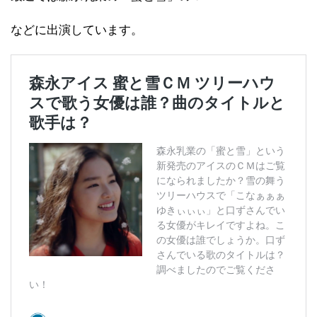
などに出演しています。