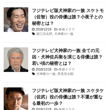
フジテレビ版犬神家の一族 スケトモ
（佐智）役の俳優は誰？小夜子との
秘密とは？
2018/12/19
-
単発ドラマ
坂口涼太郎
,
犬神家の一族
フジテレビ犬神家の一族 全ての元
凶・犬神佐兵衛を演じる俳優は誰？
若い頃の秘密とは？
2018/12/18
-
単発ドラマ
犬神家の一族
,
里見浩太朗
フジテレビ版犬神家の一族 スケタケ
（佐武）役の俳優は誰？不運が重な
る最初の一歩？
2018/12/18
-
単発ドラマ