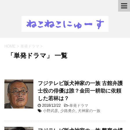
HOME
>
単発ドラマ
>
「単発ドラマ」 一覧
フジテレビ版犬神家の一族 古館弁護
士役の俳優は誰？金田一耕助に依頼
した若林は？
2018/12/22
-
単発ドラマ
小野武彦
,
少路勇介
,
犬神家の一族