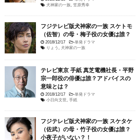
犬神家の一族
,
笠原秀幸
フジテレビ版犬神家の一族 スケトモ
（佐智）の母・梅子役の女優は誰？
2018/12/17
-
単発ドラマ
りょう
,
犬神家の一族
テレビ東京 手紙 真芝電機社長・平野
宗一郎役の俳優は誰？アドバイスの
意味とは？
2018/12/17
-
単発ドラマ
小日向文世
,
手紙
フジテレビ版犬神家の一族 スケタケ
（佐武）の母・竹子役の女優は誰？
小夜子がいない？！