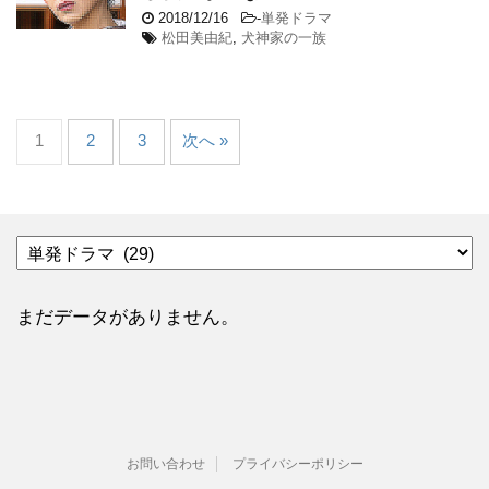
2018/12/16
-
単発ドラマ
松田美由紀
,
犬神家の一族
1
2
3
次へ »
カ
テ
ゴ
リ
まだデータがありません。
ー
お問い合わせ
プライバシーポリシー