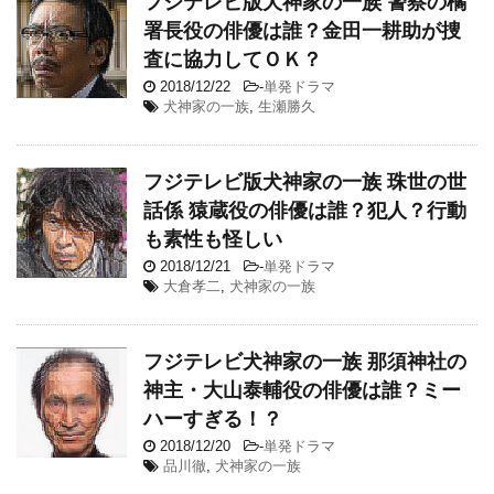
フジテレビ版犬神家の一族 警察の橘
署長役の俳優は誰？金田一耕助が捜
査に協力してＯＫ？
2018/12/22
-
単発ドラマ
犬神家の一族
,
生瀬勝久
フジテレビ版犬神家の一族 珠世の世
話係 猿蔵役の俳優は誰？犯人？行動
も素性も怪しい
2018/12/21
-
単発ドラマ
大倉孝二
,
犬神家の一族
フジテレビ犬神家の一族 那須神社の
神主・大山泰輔役の俳優は誰？ミー
ハーすぎる！？
2018/12/20
-
単発ドラマ
品川徹
,
犬神家の一族