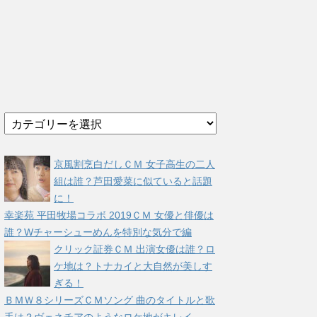
カ
テ
ゴ
リ
京風割烹白だしＣＭ 女子高生の二人
ー
組は誰？芦田愛菜に似ていると話題
に！
幸楽苑 平田牧場コラボ 2019ＣＭ 女優と俳優は
誰？Wチャーシューめんを特別な気分で編
クリック証券ＣＭ 出演女優は誰？ロ
ケ地は？トナカイと大自然が美しす
ぎる！
ＢＭＷ８シリーズＣＭソング 曲のタイトルと歌