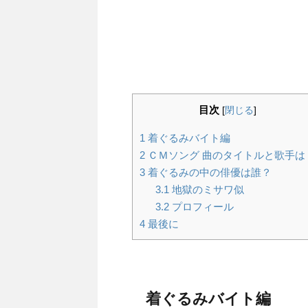
目次
[
閉じる
]
1
着ぐるみバイト編
2
ＣＭソング 曲のタイトルと歌手は
3
着ぐるみの中の俳優は誰？
3.1
地獄のミサワ似
3.2
プロフィール
4
最後に
着ぐるみバイト編