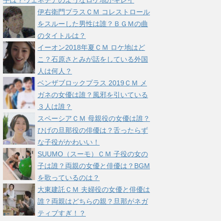
手は？ヴェネチアのようなロケ地がキレイ
伊右衛門プラスＣＭ コレストロール
をスルーした男性は誰？ＢＧＭの曲
のタイトルは？
イーオン2018年夏ＣＭ ロケ地はど
こ？石原さとみが話をしている外国
人は何人？
ベンザブロックプラス 2019ＣＭ メ
ガネの女優は誰？風邪を引いている
３人は誰？
スペーシアＣＭ 母親役の女優は誰？
ひげの旦那役の俳優は？舌ったらず
な子役がかわいい！
SUUMO（スーモ）ＣＭ 子役の女の
子は誰？両親の女優と俳優は？BGM
を歌っているのは？
大東建託ＣＭ 夫婦役の女優と俳優は
誰？両親はどちらの親？旦那がネガ
ティブすぎ！？