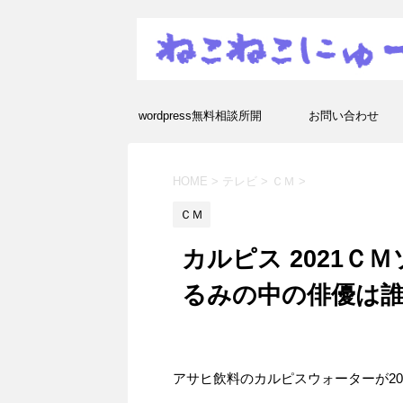
wordpress無料相談所開
お問い合わせ
設！エラーや疑問を解決し
HOME
>
テレビ
>
ＣＭ
>
ます！
ＣＭ
カルピス 2021Ｃ
るみの中の俳優は
アサヒ飲料のカルピスウォーターが20