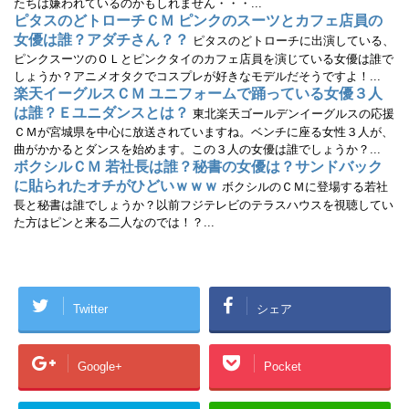
たちは嫌われているのかもしれません・・・...
ま
す
ピタスのどトローチＣＭ ピンクのスーツとカフェ店員の
)
女優は誰？アダチさん？？
ピタスのどトローチに出演している、
ピンクスーツのＯＬとピンクタイのカフェ店員を演じている女優は誰で
しょうか？アニメオタクでコスプレが好きなモデルだそうですよ！...
楽天イーグルスＣＭ ユニフォームで踊っている女優３人
は誰？Ｅユニダンスとは？
東北楽天ゴールデンイーグルスの応援
ＣＭが宮城県を中心に放送されていますね。ベンチに座る女性３人が、
曲がかかるとダンスを始めます。この３人の女優は誰でしょうか？...
ボクシルＣＭ 若社長は誰？秘書の女優は？サンドバック
に貼られたオチがひどいｗｗｗ
ボクシルのＣＭに登場する若社
長と秘書は誰でしょうか？以前フジテレビのテラスハウスを視聴してい
た方はピンと来る二人なのでは！？...
Twitter
シェア
Google+
Pocket