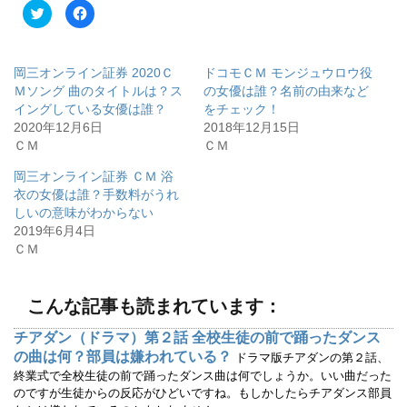
ク
F
リ
a
ッ
c
ク
e
し
b
て
o
岡三オンライン証券 2020Ｃ
ドコモＣＭ モンジュウロウ役
T
o
w
k
Ｍソング 曲のタイトルは？ス
の女優は誰？名前の由来など
i
で
イングしている女優は誰？
をチェック！
t
共
t
有
2020年12月6日
2018年12月15日
e
す
r
る
ＣＭ
ＣＭ
で
に
共
は
有
ク
岡三オンライン証券 ＣＭ 浴
(
リ
衣の女優は誰？手数料がうれ
新
ッ
し
ク
しいの意味がわからない
い
し
ウ
て
2019年6月4日
ィ
く
ＣＭ
ン
だ
ド
さ
ウ
い
で
(
開
新
こんな記事も読まれています：
き
し
ま
い
す
ウ
チアダン（ドラマ）第２話 全校生徒の前で踊ったダンス
)
ィ
ン
の曲は何？部員は嫌われている？
ドラマ版チアダンの第２話、
ド
ウ
終業式で全校生徒の前で踊ったダンス曲は何でしょうか。いい曲だった
で
のですが生徒からの反応がひどいですね。もしかしたらチアダンス部員
開
き