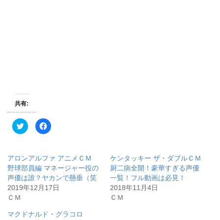
共有:
ク
F
リ
a
ッ
c
ク
e
し
b
て
o
アロンアルファ アニメＣＭ
ケンタッキー ザ・ダブルＣＭ
T
o
w
k
野球部員編 マネージャー役の
厨二病全開！豪華すぎる声優
i
で
声優は誰？ヤカンで懸垂（笑
一覧！フル動画は必見！
t
共
t
有
2019年12月17日
2018年11月4日
e
す
r
る
ＣＭ
ＣＭ
で
に
共
は
有
ク
マクドナルド・グラコロ
(
リ