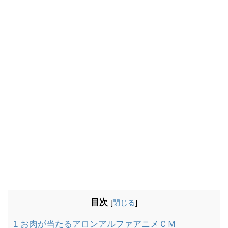
目次
[
閉じる
]
1
お肉が当たるアロンアルファアニメＣＭ