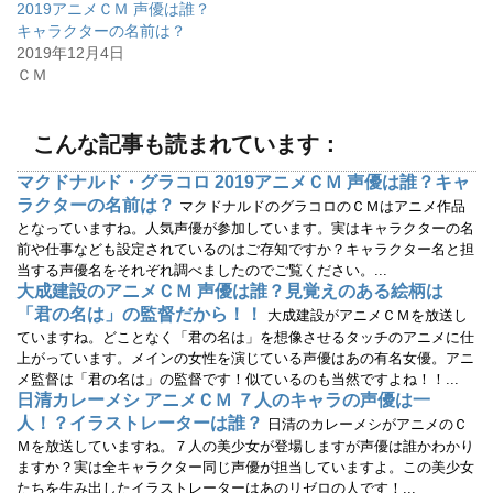
2019アニメＣＭ 声優は誰？
新
ッ
し
ク
キャラクターの名前は？
い
し
ウ
て
2019年12月4日
ィ
く
ＣＭ
ン
だ
ド
さ
ウ
い
で
(
開
新
こんな記事も読まれています：
き
し
ま
い
す
ウ
マクドナルド・グラコロ 2019アニメＣＭ 声優は誰？キャ
)
ィ
ン
ラクターの名前は？
マクドナルドのグラコロのＣＭはアニメ作品
ド
ウ
となっていますね。人気声優が参加しています。実はキャラクターの名
で
前や仕事なども設定されているのはご存知ですか？キャラクター名と担
開
き
当する声優名をそれぞれ調べましたのでご覧ください。...
ま
す
大成建設のアニメＣＭ 声優は誰？見覚えのある絵柄は
)
「君の名は」の監督だから！！
大成建設がアニメＣＭを放送し
ていますね。どことなく「君の名は」を想像させるタッチのアニメに仕
上がっています。メインの女性を演じている声優はあの有名女優。アニ
メ監督は「君の名は」の監督です！似ているのも当然ですよね！！...
日清カレーメシ アニメＣＭ ７人のキャラの声優は一
人！？イラストレーターは誰？
日清のカレーメシがアニメのＣ
Ｍを放送していますね。７人の美少女が登場しますが声優は誰かわかり
ますか？実は全キャラクター同じ声優が担当していますよ。この美少女
たちを生み出したイラストレーターはあのリゼロの人です！...