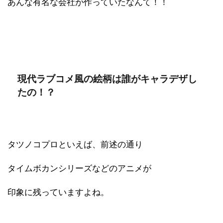
あんな有名な会社が作っていたなんて！！
現代ラブコメ風の絵柄は誰がキャラデザし
たの！？
タツノコプロといえば、前述の通り
タイムボカンシリーズなどのアニメが
印象に残っていますよね。