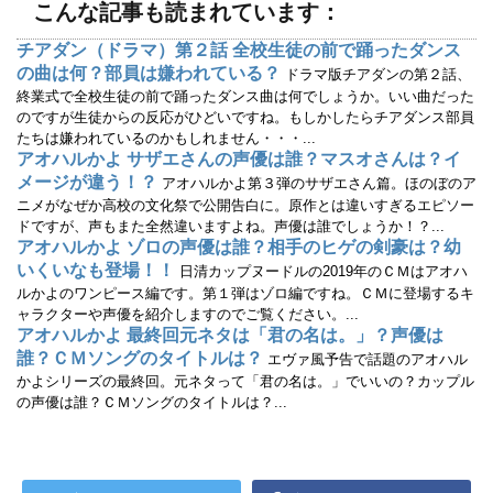
ま
い
こんな記事も読まれています：
す
ウ
)
ィ
ン
チアダン（ドラマ）第２話 全校生徒の前で踊ったダンス
ド
ウ
の曲は何？部員は嫌われている？
ドラマ版チアダンの第２話、
で
開
終業式で全校生徒の前で踊ったダンス曲は何でしょうか。いい曲だった
き
のですが生徒からの反応がひどいですね。もしかしたらチアダンス部員
ま
す
たちは嫌われているのかもしれません・・・...
)
アオハルかよ サザエさんの声優は誰？マスオさんは？イ
メージが違う！？
アオハルかよ第３弾のサザエさん篇。ほのぼのア
ニメがなぜか高校の文化祭で公開告白に。原作とは違いすぎるエピソー
ドですが、声もまた全然違いますよね。声優は誰でしょうか！？...
アオハルかよ ゾロの声優は誰？相手のヒゲの剣豪は？幼
いくいなも登場！！
日清カップヌードルの2019年のＣＭはアオハ
ルかよのワンピース編です。第１弾はゾロ編ですね。ＣＭに登場するキ
ャラクターや声優を紹介しますのでご覧ください。...
アオハルかよ 最終回元ネタは「君の名は。」？声優は
誰？ＣＭソングのタイトルは？
エヴァ風予告で話題のアオハル
かよシリーズの最終回。元ネタって「君の名は。」でいいの？カップル
の声優は誰？ＣＭソングのタイトルは？...