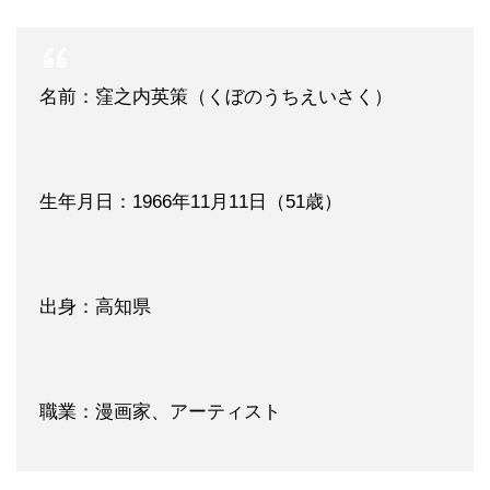
名前：窪之内英策（くぼのうちえいさく）
生年月日：1966年11月11日（51歳）
出身：高知県
職業：漫画家、アーティスト