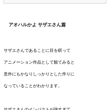
アオハルかよ サザエさん篇
サザエさんであることに目を瞑って
アニメーション作品として観てみると
意外にもかなりしっかりとした作りに
なっていることがわかります。
サザエさんのインパクトが強すぎて、