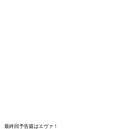
最終回予告篇はエヴァ！