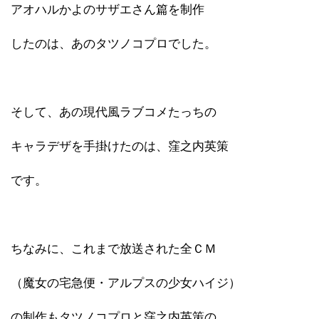
アオハルかよのサザエさん篇を制作
したのは、あのタツノコプロでした。
そして、あの現代風ラブコメたっちの
キャラデザを手掛けたのは、窪之内英策
です。
ちなみに、これまで放送された全ＣＭ
（魔女の宅急便・アルプスの少女ハイジ）
の制作もタツノコプロと窪之内英策の