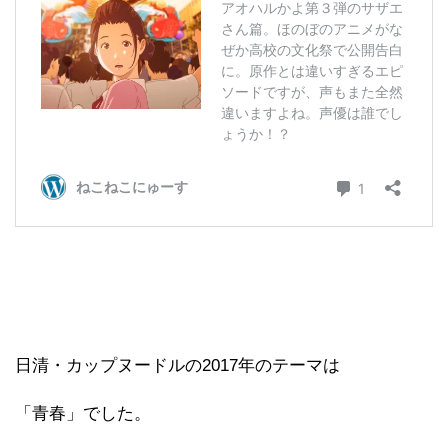
日清・カップヌードルの2017年のテーマは
「青春」でした。