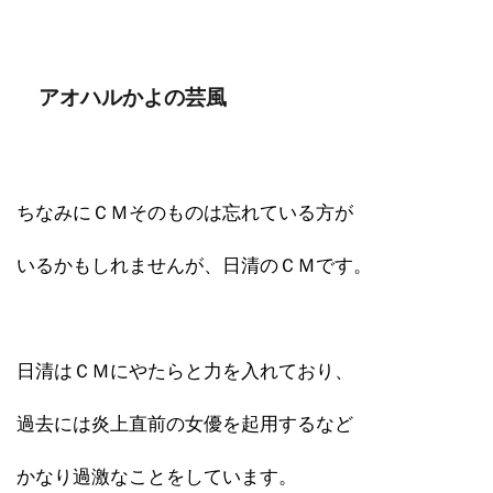
アオハルかよの芸風
ちなみにＣＭそのものは忘れている方が
いるかもしれませんが、日清のＣＭです。
日清はＣＭにやたらと力を入れており、
過去には炎上直前の女優を起用するなど
かなり過激なことをしています。