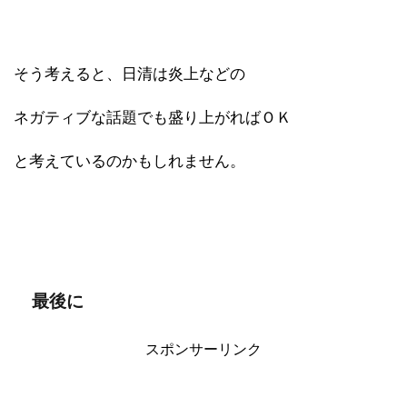
そう考えると、日清は炎上などの
ネガティブな話題でも盛り上がればＯＫ
と考えているのかもしれません。
最後に
スポンサーリンク