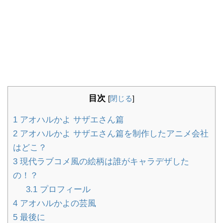
目次
[
閉じる
]
1
アオハルかよ サザエさん篇
2
アオハルかよ サザエさん篇を制作したアニメ会社
はどこ？
3
現代ラブコメ風の絵柄は誰がキャラデザした
の！？
3.1
プロフィール
4
アオハルかよの芸風
5
最後に