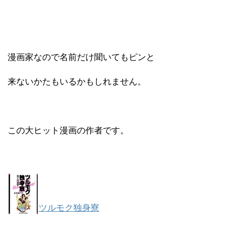
漫画家なので名前だけ聞いてもピンと
来ないかたもいるかもしれません。
この大ヒット漫画の作者です。
ツルモク独身寮