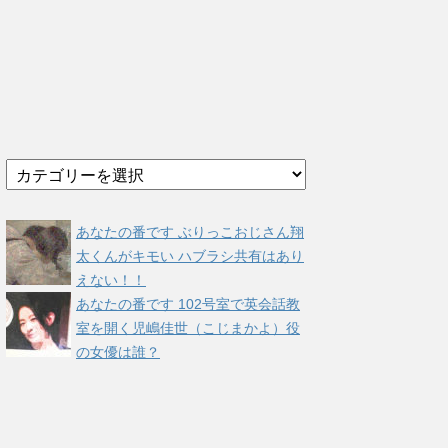
カ
テ
ゴ
リ
あなたの番です ぶりっこおじさん翔
ー
太くんがキモい ハブラシ共有はあり
えない！！
あなたの番です 102号室で英会話教
室を開く児嶋佳世（こじまかよ）役
の女優は誰？