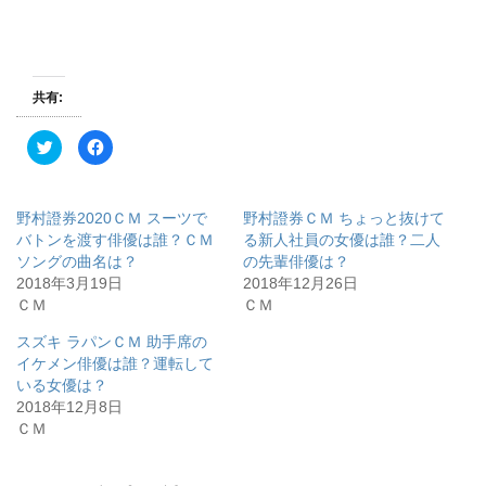
共有:
ク
F
リ
a
ッ
c
ク
e
し
b
て
o
野村證券2020ＣＭ スーツで
野村證券ＣＭ ちょっと抜けて
T
o
w
k
バトンを渡す俳優は誰？ＣＭ
る新人社員の女優は誰？二人
i
で
ソングの曲名は？
の先輩俳優は？
t
共
t
有
2018年3月19日
2018年12月26日
e
す
r
る
ＣＭ
ＣＭ
で
に
共
は
有
ク
スズキ ラパンＣＭ 助手席の
(
リ
イケメン俳優は誰？運転して
新
ッ
し
ク
いる女優は？
い
し
ウ
て
2018年12月8日
ィ
く
ＣＭ
ン
だ
ド
さ
ウ
い
で
(
開
新