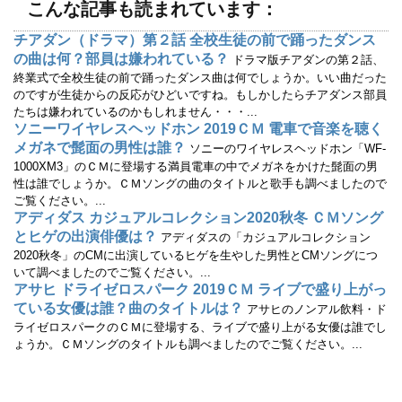
こんな記事も読まれています：
き
し
ま
い
す
ウ
チアダン（ドラマ）第２話 全校生徒の前で踊ったダンス
)
ィ
ン
の曲は何？部員は嫌われている？
ドラマ版チアダンの第２話、
ド
ウ
終業式で全校生徒の前で踊ったダンス曲は何でしょうか。いい曲だった
で
のですが生徒からの反応がひどいですね。もしかしたらチアダンス部員
開
き
たちは嫌われているのかもしれません・・・...
ま
す
ソニーワイヤレスヘッドホン 2019ＣＭ 電車で音楽を聴く
)
メガネで髭面の男性は誰？
ソニーのワイヤレスヘッドホン「WF-
1000XM3」のＣＭに登場する満員電車の中でメガネをかけた髭面の男
性は誰でしょうか。ＣＭソングの曲のタイトルと歌手も調べましたので
ご覧ください。...
アディダス カジュアルコレクション2020秋冬 ＣＭソング
とヒゲの出演俳優は？
アディダスの「カジュアルコレクション
2020秋冬」のCMに出演しているヒゲを生やした男性とCMソングにつ
いて調べましたのでご覧ください。...
アサヒ ドライゼロスパーク 2019ＣＭ ライブで盛り上がっ
ている女優は誰？曲のタイトルは？
アサヒのノンアル飲料・ド
ライゼロスパークのＣＭに登場する、ライブで盛り上がる女優は誰でし
ょうか。ＣＭソングのタイトルも調べましたのでご覧ください。...