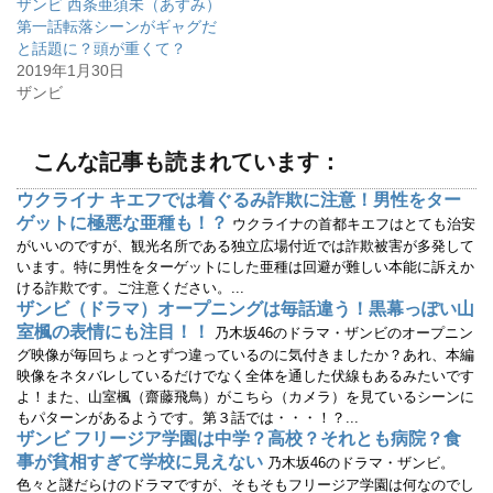
ザンビ 西条亜須未（あすみ）
新
ッ
し
ク
第一話転落シーンがギャグだ
い
し
ウ
て
と話題に？頭が重くて？
ィ
く
2019年1月30日
ン
だ
ド
さ
ザンビ
ウ
い
で
(
開
新
き
し
ま
い
こんな記事も読まれています：
す
ウ
)
ィ
ン
ウクライナ キエフでは着ぐるみ詐欺に注意！男性をター
ド
ウ
ゲットに極悪な亜種も！？
ウクライナの首都キエフはとても治安
で
開
がいいのですが、観光名所である独立広場付近では詐欺被害が多発して
き
います。特に男性をターゲットにした亜種は回避が難しい本能に訴えか
ま
す
ける詐欺です。ご注意ください。...
)
ザンビ（ドラマ）オープニングは毎話違う！黒幕っぽい山
室楓の表情にも注目！！
乃木坂46のドラマ・ザンビのオープニン
グ映像が毎回ちょっとずつ違っているのに気付きましたか？あれ、本編
映像をネタバレしているだけでなく全体を通した伏線もあるみたいです
よ！また、山室楓（齋藤飛鳥）がこちら（カメラ）を見ているシーンに
もパターンがあるようです。第３話では・・・！？...
ザンビ フリージア学園は中学？高校？それとも病院？食
事が貧相すぎて学校に見えない
乃木坂46のドラマ・ザンビ。
色々と謎だらけのドラマですが、そもそもフリージア学園は何なのでし