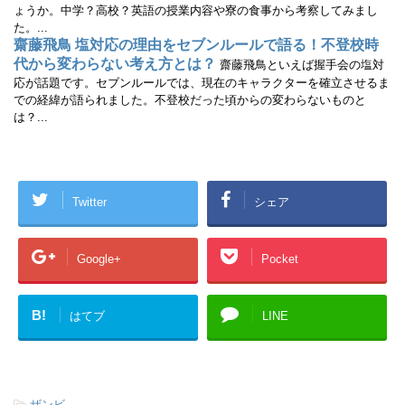
ょうか。中学？高校？英語の授業内容や寮の食事から考察してみまし
た。...
齋藤飛鳥 塩対応の理由をセブンルールで語る！不登校時
代から変わらない考え方とは？
齋藤飛鳥といえば握手会の塩対
応が話題です。セブンルールでは、現在のキャラクターを確立させるま
での経緯が語られました。不登校だった頃からの変わらないものと
は？...
Twitter
シェア
Google+
Pocket
B!
はてブ
LINE
-
ザンビ