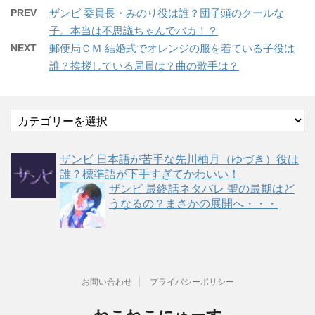
PREV
ザンビ 委員長・みのり役は誰？団子頭のクールな
子。本当は不思議ちゃんでバカ！？
NEXT
郵便局ＣＭ 結婚式でオレンジの服を着ている子役は
誰？挨拶している局員は？曲の歌手は？
カ
テ
ゴ
ザンビ 日本語が苦手な先川柚月（ゆづき）役は
リ
誰？標準語が下手すぎてかわいい！
ー
ザンビ 最終話ネタバレ 聖の最期はど
うなるの？まさかの展開へ・・・
お問い合わせ
プライバシーポリシー