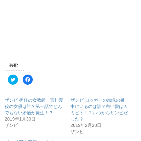
共有:
ク
F
リ
a
ッ
c
ク
e
し
b
て
o
ザンビ 担任の女教師・宮川愛
ザンビ ロッカーの蜘蛛の巣
T
o
w
k
役の女優は誰？第一話でとん
中にいるのは誰？白い髪はカ
i
で
でもない矛盾が発生！？
ミビト！？いつからザンビだ
t
共
t
有
2019年1月30日
った？
e
す
r
る
ザンビ
2019年2月28日
で
に
ザンビ
共
は
有
ク
(
リ