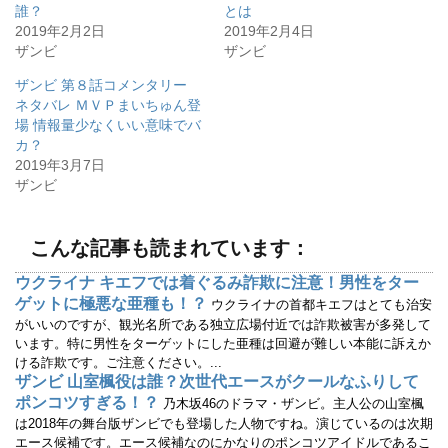
t
有
誰？
とは
e
す
r
る
2019年2月2日
2019年2月4日
で
に
ザンビ
ザンビ
共
は
有
ク
(
リ
ザンビ 第８話コメンタリー
新
ッ
し
ク
ネタバレ ＭＶＰまいちゅん登
い
し
ウ
て
場 情報量少なくいい意味でバ
ィ
く
カ？
ン
だ
ド
さ
2019年3月7日
ウ
い
で
(
ザンビ
開
新
き
し
ま
い
す
ウ
)
ィ
こんな記事も読まれています：
ン
ド
ウ
ウクライナ キエフでは着ぐるみ詐欺に注意！男性をター
で
ゲットに極悪な亜種も！？
開
ウクライナの首都キエフはとても治安
き
がいいのですが、観光名所である独立広場付近では詐欺被害が多発して
ま
す
います。特に男性をターゲットにした亜種は回避が難しい本能に訴えか
)
ける詐欺です。ご注意ください。...
ザンビ 山室楓役は誰？次世代エースがクールなふりして
ポンコツすぎる！？
乃木坂46のドラマ・ザンビ。主人公の山室楓
は2018年の舞台版ザンビでも登場した人物ですね。演じているのは次期
エース候補です。エース候補なのにかなりのポンコツアイドルであるこ