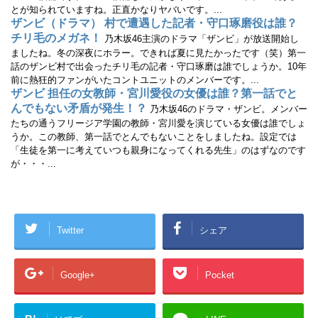
とが知られていますね。正直かなりヤバいです。...
ザンビ（ドラマ） 村で遭遇した記者・守口琢磨役は誰？
チリ毛のメガネ！
乃木坂46主演のドラマ「ザンビ」が放送開始し
ましたね。冬の深夜にホラー。できれば夏に見たかったです（笑）第一
話のザンビ村で出会ったチリ毛の記者・守口琢磨は誰でしょうか。10年
前に熱狂的ファンがいたコントユニットのメンバーです。...
ザンビ 担任の女教師・宮川愛役の女優は誰？第一話でと
んでもない矛盾が発生！？
乃木坂46のドラマ・ザンビ。メンバー
たちの通うフリージア学園の教師・宮川愛を演じている女優は誰でしょ
うか。この教師、第一話でとんでもないことをしましたね。設定では
「生徒を第一に考えていつも親身になってくれる先生」のはずなのです
が・・・...
Twitter
シェア
Google+
Pocket