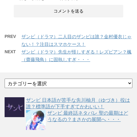
PREV
ザンビ（ドラマ）二人目のザンビは誰？金村優衣じゃ
ない！？注目はスマホケース！
NEXT
ザンビ（ドラマ）先生が怪しすぎる！レズビアン？楓
（齋藤飛鳥）に固執しすぎ・・・
カ
テ
ゴ
ザンビ 日本語が苦手な先川柚月（ゆづき）役は
リ
誰？標準語が下手すぎてかわいい！
ー
ザンビ 最終話ネタバレ 聖の最期はど
うなるの？まさかの展開へ・・・