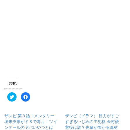
共有:
ク
F
リ
a
ッ
c
ク
e
し
b
て
o
ザンビ 第３話コメンタリー
ザンビ（ドラマ） 目力がすご
T
o
w
k
堀未央奈がドＳで毒舌！ツイ
すぎるいじめの主犯格 金村優
i
で
ンテールのヤバいやつとは
衣役は誰？先輩が怖がる逸材
t
共