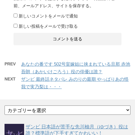
前、メールアドレス、サイトを保存する。
新しいコメントをメールで通知
新しい投稿をメールで受け取る
PREV
あなたの番です 502号室嫁姑に挟まれている旦那 赤池
吾朗（あかいけごろう）役の俳優は誰？
NEXT
ザンビ 最終話ネタバレ みのりの最期 やっぱりあの怪
我で実乃梨は・・・
カ
テ
ゴ
ザンビ 日本語が苦手な先川柚月（ゆづき）役は
リ
誰？標準語が下手すぎてかわいい！
ー