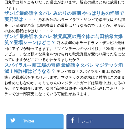
田丸学は引きこもりだった過去があります。親友の望とともに成長して
開
き
います。...
ま
す
ザンビ 最終話ネタバレ みのりの最期 やっぱりあの怪我で
)
実乃梨は・・・
乃木坂46のホラードラマ・ザンビで準主役級の活躍
をした諸積実乃梨（堀未央奈）の最期はどうなるのでしょうか。第９話
のあの怪我はやはり・・・？...
ザンビ 最終話ネタバレ 秋元真夏の完全体に与田祐希大爆
笑？登場シーンはどこ？
乃木坂46のホラードラマ・ザンビの最終
回にアイツが帰ってきます。「ツインテールのヤバイ奴」「25歳・高校
デビュー」など様々な異名をつけられた秋元真夏が変わり果てた姿にな
っていますがどこにいるかわかりましたか？...
スパイラル～町工場の奇跡 最終話ネタバレ マジテック消
滅！特許権はどうなる？
テレビ東京「スパイラル～町工場の奇
跡」の最終話をネタバレします。マジテックの結末は？村尾はこのまま
お咎めなしなのか。キミちゃんのマジテックガードは製造中止になるの
か。全てを紹介します。なお当記事は原作小説を基に記述しており、ド
ラマでは一部変更になっている可能性があります。...
Twitter
シェア