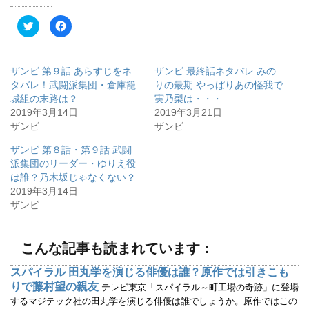
ク
F
リ
a
ッ
c
ク
e
し
b
て
o
ザンビ 第９話 あらすじをネ
ザンビ 最終話ネタバレ みの
T
o
w
k
タバレ！武闘派集団・倉庫籠
りの最期 やっぱりあの怪我で
i
で
城組の末路は？
実乃梨は・・・
t
共
t
有
2019年3月14日
2019年3月21日
e
す
r
る
ザンビ
ザンビ
で
に
共
は
有
ク
ザンビ 第８話・第９話 武闘
(
リ
派集団のリーダー・ゆりえ役
新
ッ
し
ク
は誰？乃木坂じゃなくない？
い
し
ウ
て
2019年3月14日
ィ
く
ザンビ
ン
だ
ド
さ
ウ
い
で
(
開
新
こんな記事も読まれています：
き
し
ま
い
す
ウ
スパイラル 田丸学を演じる俳優は誰？原作では引きこも
)
ィ
ン
りで藤村望の親友
テレビ東京「スパイラル～町工場の奇跡」に登場
ド
ウ
するマジテック社の田丸学を演じる俳優は誰でしょうか。原作ではこの
で