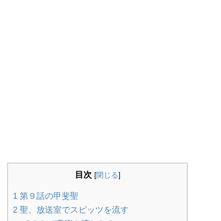
目次
[
閉じる
]
1
第９話の甲斐聖
2
聖、放送室でスピッツを流す