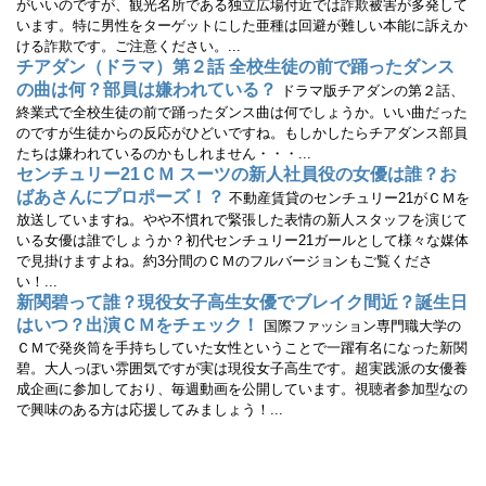
がいいのですが、観光名所である独立広場付近では詐欺被害が多発して
で
います。特に男性をターゲットにした亜種は回避が難しい本能に訴えか
開
き
ける詐欺です。ご注意ください。...
ま
す
チアダン（ドラマ）第２話 全校生徒の前で踊ったダンス
)
の曲は何？部員は嫌われている？
ドラマ版チアダンの第２話、
終業式で全校生徒の前で踊ったダンス曲は何でしょうか。いい曲だった
のですが生徒からの反応がひどいですね。もしかしたらチアダンス部員
たちは嫌われているのかもしれません・・・...
センチュリー21ＣＭ スーツの新人社員役の女優は誰？お
ばあさんにプロポーズ！？
不動産賃貸のセンチュリー21がＣＭを
放送していますね。やや不慣れで緊張した表情の新人スタッフを演じて
いる女優は誰でしょうか？初代センチュリー21ガールとして様々な媒体
で見掛けますよね。約3分間のＣＭのフルバージョンもご覧くださ
い！...
新関碧って誰？現役女子高生女優でブレイク間近？誕生日
はいつ？出演ＣＭをチェック！
国際ファッション専門職大学の
ＣＭで発炎筒を手持ちしていた女性ということで一躍有名になった新関
碧。大人っぽい雰囲気ですが実は現役女子高生です。超実践派の女優養
成企画に参加しており、毎週動画を公開しています。視聴者参加型なの
で興味のある方は応援してみましょう！...