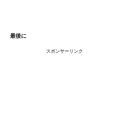
最後に
スポンサーリンク