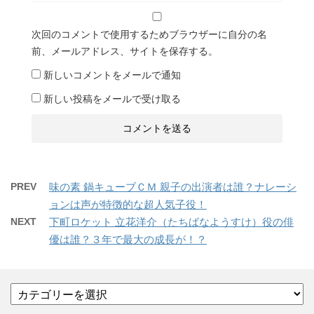
次回のコメントで使用するためブラウザーに自分の名
前、メールアドレス、サイトを保存する。
新しいコメントをメールで通知
新しい投稿をメールで受け取る
PREV
味の素 鍋キューブＣＭ 親子の出演者は誰？ナレーシ
ョンは声が特徴的な超人気子役！
NEXT
下町ロケット 立花洋介（たちばなようすけ）役の俳
優は誰？３年で最大の成長が！？
カ
テ