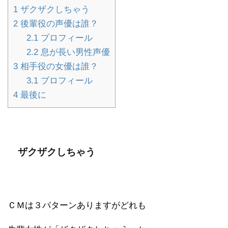
1
ザクザクしちゃう
2
後輩役の声優は誰？
2.1
プロフィール
2.2
息が長い男性声優
3
相手役の女優は誰？
3.1
プロフィール
4
最後に
ザクザクしちゃう
ＣＭは３パターンありますがどれも