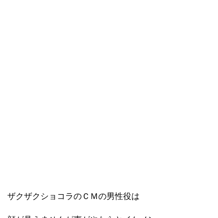
ザクザクショコラのＣＭの男性役は