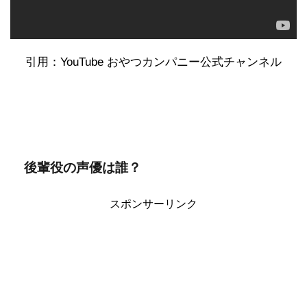
引用：YouTube おやつカンパニー公式チャンネル
後輩役の声優は誰？
スポンサーリンク