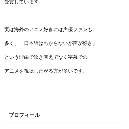
受賞しています。
実は海外のアニメ好きには声優ファンも
多く、「日本語はわからないが声が好き」
という理由で吹き替えでなく字幕での
アニメを視聴したがる方が多いです。
プロフィール