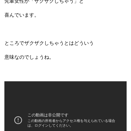
先輩女性が「ザクザクしちゃう」と
喜んでいます。
ところでザクザクしちゃうとはどういう
意味なのでしょうね。