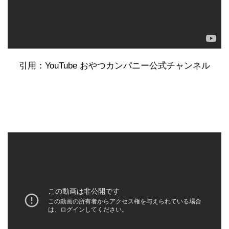
引用：YouTube おやつカンパニー公式チャンネル