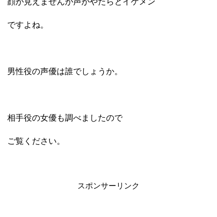
顔が見えませんが声がやたらとイケメン
ですよね。
男性役の声優は誰でしょうか。
相手役の女優も調べましたので
ご覧ください。
スポンサーリンク