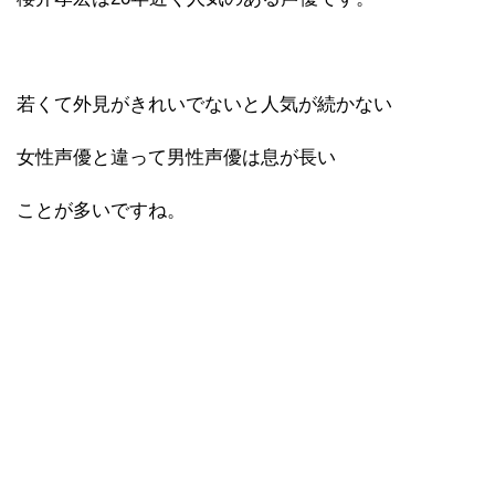
若くて外見がきれいでないと人気が続かない
女性声優と違って男性声優は息が長い
ことが多いですね。