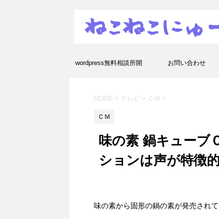
wordpress無料相談所開
お問い合わせ
設！エラーや疑問を解決し
HOME
>
テレビ
>
ＣＭ
>
ます！
ＣＭ
味の素 鍋キューブ
ションは声が特徴
味の素から固形の鍋の素が発売されて