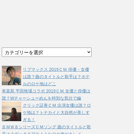
カ
テ
ゴ
リ
リブマックス 2019ＣＭ 俳優・女優
ー
は誰？曲のタイトルと歌手は？ホテ
ルのロケ地はどこ
幸楽苑 平田牧場コラボ 2019ＣＭ 女優と俳優は
誰？Wチャーシューめんを特別な気分で編
クリック証券ＣＭ 出演女優は誰？ロ
ケ地は？トナカイと大自然が美しす
ぎる！
ＢＭＷ８シリーズＣＭソング 曲のタイトルと歌