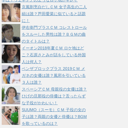
手は？ヴェネチアのようなロケ地がキレイ
京風割烹白だしＣＭ 女子高生の二人
組は誰？芦田愛菜に似ていると話題
に！
伊右衛門プラスＣＭ コレストロール
をスルーした男性は誰？ＢＧＭの曲
のタイトルは？
イーオン2018年夏ＣＭ ロケ地はど
こ？石原さとみが話をしている外国
人は何人？
ベンザブロックプラス 2019ＣＭ メ
ガネの女優は誰？風邪を引いている
３人は誰？
スペーシアＣＭ 母親役の女優は誰？
ひげの旦那役の俳優は？舌ったらず
な子役がかわいい！
SUUMO（スーモ）ＣＭ 子役の女の
子は誰？両親の女優と俳優は？BGM
を歌っているのは？