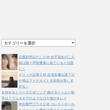
カ
テ
ゴ
リ
京風割烹白だしＣＭ 女子高生の二人
ー
組は誰？芦田愛菜に似ていると話題
に！
クリック証券ＣＭ 出演女優は誰？ロ
ケ地は？トナカイと大自然が美しす
ぎる！
ＢＭＷ８シリーズＣＭソング 曲のタイトルと歌
手は？ヴェネチアのようなロケ地がキレイ
伊右衛門プラスＣＭ コレストロール