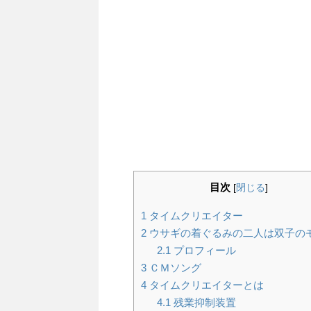
目次
[
閉じる
]
1
タイムクリエイター
2
ウサギの着ぐるみの二人は双子の
2.1
プロフィール
3
ＣＭソング
4
タイムクリエイターとは
4.1
残業抑制装置