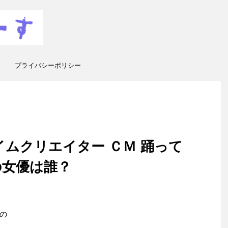
プライバシーポリシー
イムクリエイター ＣＭ 踊って
の女優は誰？
の