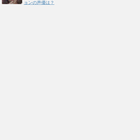
ョンの声優は？