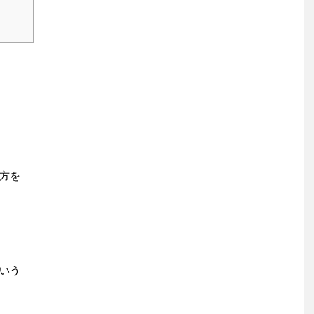
方を
いう