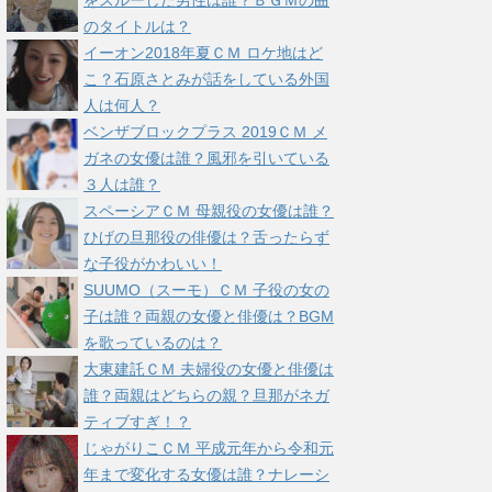
をスルーした男性は誰？ＢＧＭの曲
のタイトルは？
イーオン2018年夏ＣＭ ロケ地はど
こ？石原さとみが話をしている外国
人は何人？
ベンザブロックプラス 2019ＣＭ メ
ガネの女優は誰？風邪を引いている
３人は誰？
スペーシアＣＭ 母親役の女優は誰？
ひげの旦那役の俳優は？舌ったらず
な子役がかわいい！
SUUMO（スーモ）ＣＭ 子役の女の
子は誰？両親の女優と俳優は？BGM
を歌っているのは？
大東建託ＣＭ 夫婦役の女優と俳優は
誰？両親はどちらの親？旦那がネガ
ティブすぎ！？
じゃがりこＣＭ 平成元年から令和元
年まで変化する女優は誰？ナレーシ