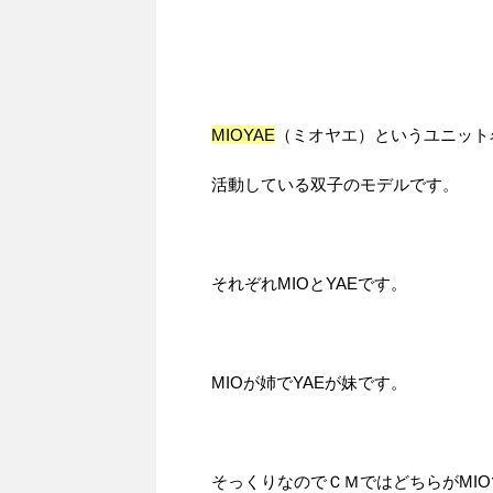
MIOYAE
（ミオヤエ）というユニット
活動している双子のモデルです。
それぞれMIOとYAEです。
MIOが姉でYAEが妹です。
そっくりなのでＣＭではどちらがMIO