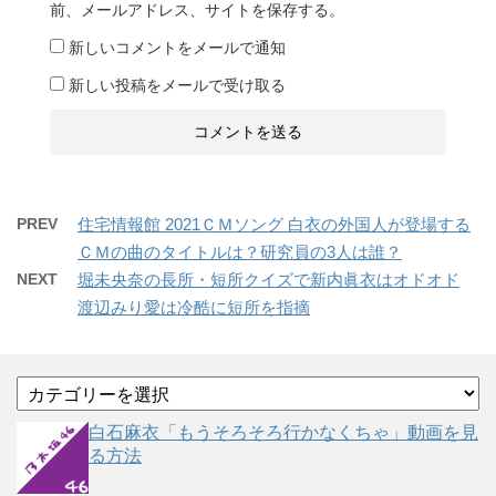
前、メールアドレス、サイトを保存する。
新しいコメントをメールで通知
新しい投稿をメールで受け取る
PREV
住宅情報館 2021ＣＭソング 白衣の外国人が登場する
ＣＭの曲のタイトルは？研究員の3人は誰？
NEXT
堀未央奈の長所・短所クイズで新内眞衣はオドオド
渡辺みり愛は冷酷に短所を指摘
カ
テ
ゴ
白石麻衣「もうそろそろ行かなくちゃ」動画を見
リ
る方法
ー