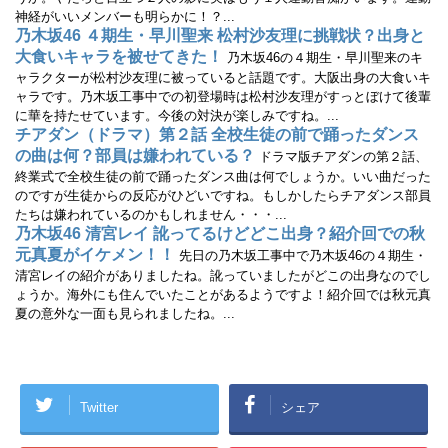
す
神経がいいメンバーも明らかに！？...
)
乃木坂46 ４期生・早川聖来 松村沙友理に挑戦状？出身と
大食いキャラを被せてきた！
乃木坂46の４期生・早川聖来のキ
ャラクターが松村沙友理に被っていると話題です。大阪出身の大食いキ
ャラです。乃木坂工事中での初登場時は松村沙友理がすっとぼけて後輩
に華を持たせています。今後の対決が楽しみですね。...
チアダン（ドラマ）第２話 全校生徒の前で踊ったダンス
の曲は何？部員は嫌われている？
ドラマ版チアダンの第２話、
終業式で全校生徒の前で踊ったダンス曲は何でしょうか。いい曲だった
のですが生徒からの反応がひどいですね。もしかしたらチアダンス部員
たちは嫌われているのかもしれません・・・...
乃木坂46 清宮レイ 訛ってるけどどこ出身？紹介回での秋
元真夏がイケメン！！
先日の乃木坂工事中で乃木坂46の４期生・
清宮レイの紹介がありましたね。訛っていましたがどこの出身なのでし
ょうか。海外にも住んでいたことがあるようですよ！紹介回では秋元真
夏の意外な一面も見られましたね。...
Twitter
シェア