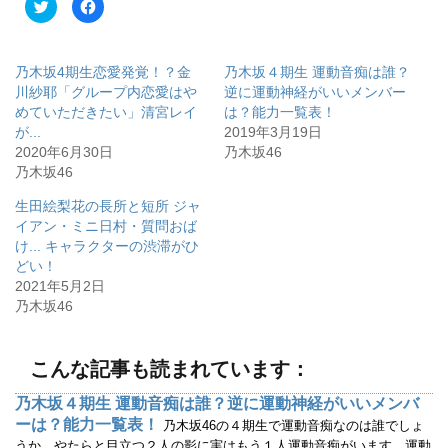
ク
F
リ
a
ッ
c
ク
e
し
b
て
o
乃木坂4期生恋愛発覚！？金
乃木坂４期生 運動音痴は誰？
T
o
w
k
川紗耶「グループ内恋愛はや
逆に運動神経がいいメンバー
i
で
めていただきたい」清宮レイ
は？能力一覧表！
t
共
t
有
が...
2019年3月19日
e
す
r
る
2020年6月30日
乃木坂46
で
に
乃木坂46
共
は
有
ク
(
リ
生田絵梨花の長所と短所 ジャ
新
ッ
し
ク
イアン・ミニ日村・質問おば
い
し
ウ
て
け... キャラクターの渋滞がひ
ィ
く
どい！
ン
だ
ド
さ
2021年5月2日
ウ
い
で
(
乃木坂46
開
新
き
し
ま
い
す
ウ
)
ィ
こんな記事も読まれています：
ン
ド
ウ
乃木坂４期生 運動音痴は誰？逆に運動神経がいいメンバ
で
ーは？能力一覧表！
開
乃木坂46の４期生で運動音痴なのは誰でしょ
き
うか。やたらと目立つ２人の影に実はもう１人運動音痴がいます。運動
ま