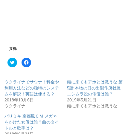
共有:
ク
F
リ
a
ッ
c
ク
e
し
b
て
o
ウクライナでサウナ！料金や
頭に来てもアホとは戦うな 第
T
o
w
k
利用方法などの独特のシステ
5話 本物の日の出製作所社長
i
で
ムを解説！英語は使える？
ニシムラ役の俳優は誰？
t
共
t
有
2018年10月6日
2019年5月21日
e
す
r
る
ウクライナ
頭に来てもアホとは戦うな
で
に
共
は
有
ク
パリミキ 京都風ＣＭ メガネ
(
リ
をかけた女優は誰？曲のタイ
新
ッ
し
ク
トルと歌手は？
い
し
ウ
て