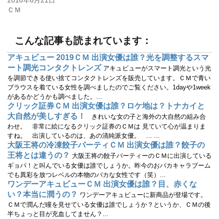
2018年6月21日
ィ
く
ＣＭ
ン
だ
ド
さ
ウ
い
で
(
開
新
こんな記事も読まれています：
き
し
ま
い
す
ウ
アキュビュー 2019ＣＭ 出演女優は誰？光を調整するスマ
)
ィ
ン
ート調光コンタクトレンズ
アキュビューがスマート調光という光
ド
ウ
を調節できる使い捨てコンタクトレンズを販売しています。ＣＭで青い
で
ブラウスを着ている女性を調べましたのでご覧ください。1dayや1week
開
き
があるかどうかも調べました。...
ま
す
クリック証券ＣＭ 出演女優は誰？ロケ地は？トナカイと
)
大自然が美しすぎる！
きれいな女の子と海外の大自然の組み合
わせ。 非常に絵になるクリック証券のＣＭは 見ていて心が温まりま
すね。 出演しているのは、あの清純派女優。 ... ...
大阪王将の冷凍餃子パーティＣＭ 出演女優は誰？餃子の
王将とは違うの？
大阪王将の餃子パーティーのＣＭに出演している
ギョパ！と叫んでいる女優は誰でしょうか。昨今のおバカキャラブーム
でも異彩を放つレベルの本物のバカな女性です（笑）...
ワンデーアキュビューＣＭ 出演女優は誰？目、赤くな
い？本当に潤うの？
ワンデーアキュビューに新商品が登場です。
ＣＭで潤んだ瞳を見せている女優は誰でしょうか？というか、ＣＭの後
半ちょっと目が充血してません？...