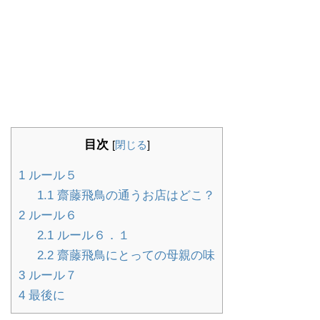
目次
[
閉じる
]
1
ルール５
1.1
齋藤飛鳥の通うお店はどこ？
2
ルール６
2.1
ルール６．１
2.2
齋藤飛鳥にとっての母親の味
3
ルール７
4
最後に