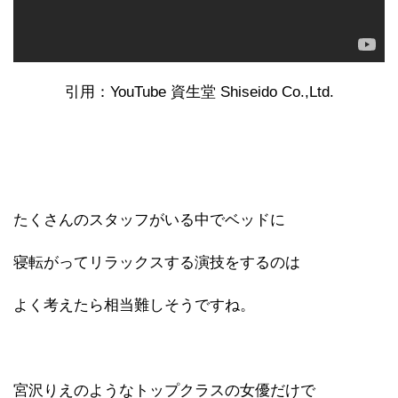
引用：YouTube 資生堂 Shiseido Co.,Ltd.
たくさんのスタッフがいる中でベッドに
寝転がってリラックスする演技をするのは
よく考えたら相当難しそうですね。
宮沢りえのようなトップクラスの女優だけで