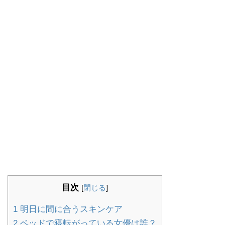
目次
[
閉じる
]
1
明日に間に合うスキンケア
2
ベッドで寝転がっている女優は誰？