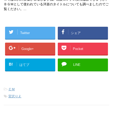
ＢＧＭとして使われている洋楽のタイトルについても調べましたのでご
覧ください。...
Twitter
シェア
Google+
Pocket
B!
はてブ
LINE
-
ＣＭ
-
宮沢りえ