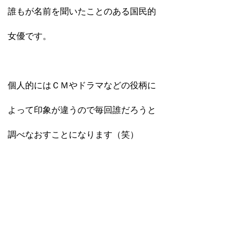
誰もが名前を聞いたことのある国民的
女優です。
個人的にはＣＭやドラマなどの役柄に
よって印象が違うので毎回誰だろうと
調べなおすことになります（笑）