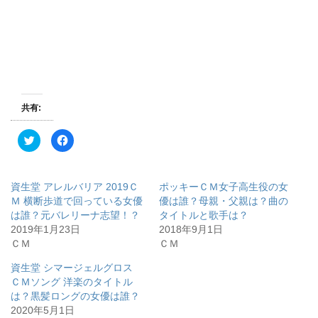
共有:
ク
F
リ
a
ッ
c
ク
e
し
b
て
o
資生堂 アレルバリア 2019Ｃ
ポッキーＣＭ女子高生役の女
T
o
w
k
Ｍ 横断歩道で回っている女優
優は誰？母親・父親は？曲の
i
で
は誰？元バレリーナ志望！？
タイトルと歌手は？
t
共
t
有
2019年1月23日
2018年9月1日
e
す
r
る
ＣＭ
ＣＭ
で
に
共
は
有
ク
資生堂 シマージェルグロス
(
リ
ＣＭソング 洋楽のタイトル
新
ッ
し
ク
は？黒髪ロングの女優は誰？
い
し
ウ
て
2020年5月1日
ィ
く