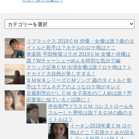
カ
テ
ゴ
リブマックス 2019ＣＭ 俳優・女優は誰？曲のタ
リ
イトルと歌手は？ホテルのロケ地はどこ
ー
幸楽苑 平田牧場コラボ 2019ＣＭ 女優と俳優は
誰？Wチャーシューめんを特別な気分で編
クリック証券ＣＭ 出演女優は誰？ロケ地は？ト
ナカイと大自然が美しすぎる！
ＢＭＷ８シリーズＣＭソング 曲のタイトルと歌
手は？ヴェネチアのようなロケ地がキレイ
京風割烹白だしＣＭ 女子高生の二人組は誰？芦
田愛菜に似ていると話題に！
伊右衛門プラスＣＭ コレストロールを
スルーした男性は誰？ＢＧＭの曲のタ
イトルは？
イーオン2018年夏ＣＭ ロケ
地はどこ？石原さとみが話を
している外国人は何人？