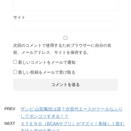
サイト
次回のコメントで使用するためブラウザーに自分の名
前、メールアドレス、サイトを保存する。
新しいコメントをメールで通知
新しい投稿をメールで受け取る
PREV
ザンビ 山室楓役は誰？次世代エースがクールなふり
してポンコツすぎる！？
NEXT
ＸＴＥＮＤ（BCAAサプリ）がマズイ！美味しく飲む
方法と混ぜる量は？