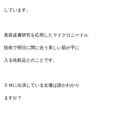
しています。
美容皮膚研究を応用したマイクロニードル
技術で明日に間に合う美しい肌が手に
入る化粧品とのことです。
ＣＭに出演している女優は誰かわかり
ますか？