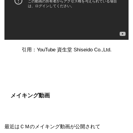
引用：YouTube 資生堂 Shiseido Co.,Ltd.
メイキング動画
最近はＣＭのメイキング動画が公開されて