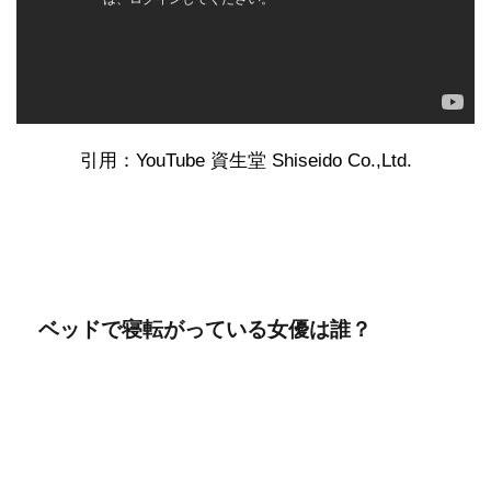
引用：YouTube 資生堂 Shiseido Co.,Ltd.
ベッドで寝転がっている女優は誰？