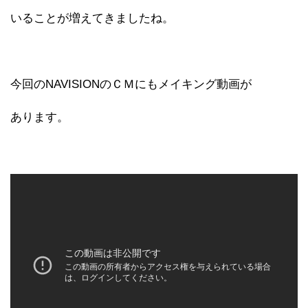
いることが増えてきましたね。
今回のNAVISIONのＣＭにもメイキング動画が
あります。