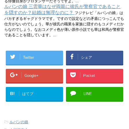
る俳優自身がプロダンサーだそうですよ。...
ルパンの娘 三雲華はなぜ両親に彼氏が警察官であること
を隠すのか？結婚は無理なのに？
フジテレビ「ルパンの娘」は
バカすぎるギャグドラマです。ですので設定などの矛盾につっこんでも
仕方がないのでしょう。華が彼氏の職業を家族に隠すのもコメディだか
らなのでしょう。なおコメディ色が薄い原作小説でも華は和馬が警察官
であることを隠しています。...
Twitter
シェア
Google+
Pocket
B!
はてブ
LINE
-
ルパンの娘