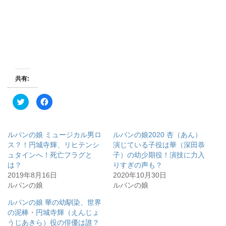
共有:
ク
F
リ
a
ッ
c
ク
e
し
b
て
o
ルパンの娘 ミュージカル男ロ
ルパンの娘2020 杏（あん）
T
o
w
k
ス？！円城寺輝、リヒテンシ
演じている子役は華（深田恭
i
で
ュタインへ！死亡フラグと
子）の幼少期役！演技に力入
t
共
t
有
は？
りすぎの声も？
e
す
r
る
2019年8月16日
2020年10月30日
で
に
ルパンの娘
ルパンの娘
共
は
有
ク
(
リ
ルパンの娘 華の幼馴染、世界
新
ッ
し
ク
の泥棒・円城寺輝（えんじょ
い
し
ウ
て
うじあきら）役の俳優は誰？