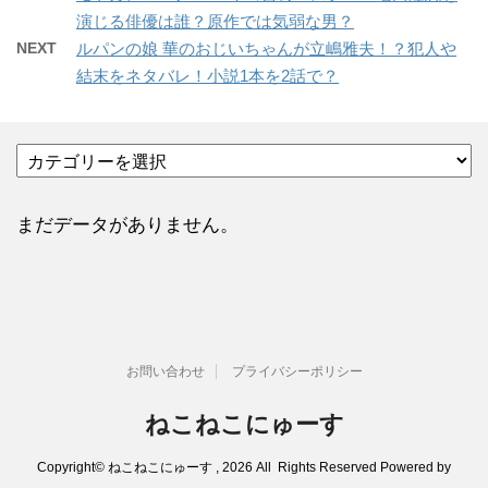
演じる俳優は誰？原作では気弱な男？
NEXT
ルパンの娘 華のおじいちゃんが立嶋雅夫！？犯人や
結末をネタバレ！小説1本を2話で？
カ
テ
ゴ
リ
まだデータがありません。
ー
お問い合わせ
プライバシーポリシー
ねこねこにゅーす
Copyright© ねこねこにゅーす , 2026 All Rights Reserved Powered by