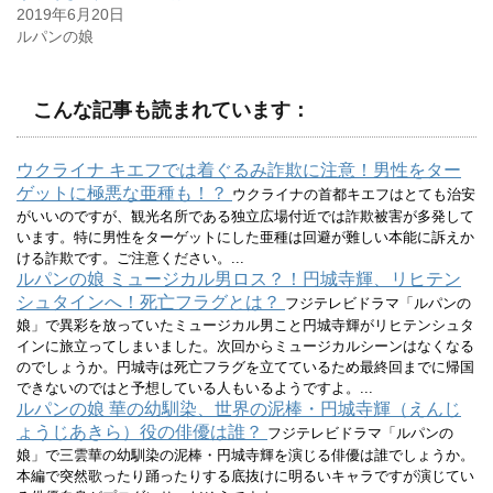
ィ
く
2019年6月20日
ン
だ
ド
さ
ルパンの娘
ウ
い
で
(
開
新
き
し
ま
い
こんな記事も読まれています：
す
ウ
)
ィ
ン
ド
ウ
ウクライナ キエフでは着ぐるみ詐欺に注意！男性をター
で
開
ゲットに極悪な亜種も！？
ウクライナの首都キエフはとても治安
き
ま
がいいのですが、観光名所である独立広場付近では詐欺被害が多発して
す
います。特に男性をターゲットにした亜種は回避が難しい本能に訴えか
)
ける詐欺です。ご注意ください。...
ルパンの娘 ミュージカル男ロス？！円城寺輝、リヒテン
シュタインへ！死亡フラグとは？
フジテレビドラマ「ルパンの
娘」で異彩を放っていたミュージカル男こと円城寺輝がリヒテンシュタ
インに旅立ってしまいました。次回からミュージカルシーンはなくなる
のでしょうか。円城寺は死亡フラグを立てているため最終回までに帰国
できないのではと予想している人もいるようですよ。...
ルパンの娘 華の幼馴染、世界の泥棒・円城寺輝（えんじ
ょうじあきら）役の俳優は誰？
フジテレビドラマ「ルパンの
娘」で三雲華の幼馴染の泥棒・円城寺輝を演じる俳優は誰でしょうか。
本編で突然歌ったり踊ったりする底抜けに明るいキャラですが演じてい