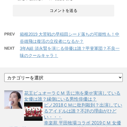
PREV
箱根2019 大苦戦の早稲田シード落ちの可能性も！中
谷雄飛は復活の立役者になるか？
NEXT
3年A組 須永賢を演じる俳優は誰？甲斐軍団？不良一
味のクールキャラ！
カ
テ
ゴ
花王ピュオーラＣＭ 舌に泡を乗せ実演している
リ
女優は誰？縁側にいる男性俳優は？
ー
ピノ2018ＣＭに批判殺到？出演してい
るアイドルは誰？不評の理由がひど
い・・・
幸楽苑 平田牧場コラボ 2019ＣＭ 女優