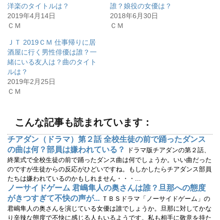
洋楽のタイトルは？
誰？娘役の女優は？
t
共
t
有
2019年4月14日
2018年6月30日
e
す
r
る
ＣＭ
ＣＭ
で
に
共
は
有
ク
ＪＴ 2019ＣＭ 仕事帰りに居
(
リ
酒屋に行く男性俳優は誰？一
新
ッ
し
ク
緒にいる友人は？曲のタイト
い
し
ウ
て
ルは？
ィ
く
2019年2月25日
ン
だ
ド
さ
ＣＭ
ウ
い
で
(
開
新
き
し
ま
い
こんな記事も読まれています：
す
ウ
)
ィ
ン
チアダン（ドラマ）第２話 全校生徒の前で踊ったダンス
ド
ウ
の曲は何？部員は嫌われている？
ドラマ版チアダンの第２話、
で
開
終業式で全校生徒の前で踊ったダンス曲は何でしょうか。いい曲だった
き
のですが生徒からの反応がひどいですね。もしかしたらチアダンス部員
ま
す
たちは嫌われているのかもしれません・・・...
)
ノーサイドゲーム 君嶋隼人の奥さんは誰？旦那への態度
がきつすぎて不快の声が...
ＴＢＳドラマ「ノーサイドゲーム」の
君嶋隼人の奥さんを演じている女優は誰でしょうか。旦那に対してかな
り辛辣な態度で不快に感じる人もいるようです。私も相手に敬意を持た