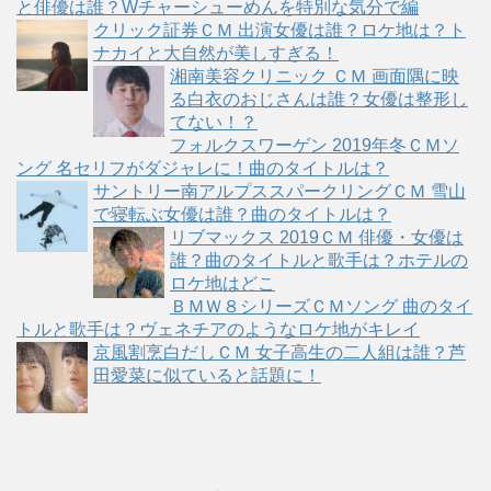
と俳優は誰？Wチャーシューめんを特別な気分で編
クリック証券ＣＭ 出演女優は誰？ロケ地は？ト
ナカイと大自然が美しすぎる！
湘南美容クリニック ＣＭ 画面隅に映
る白衣のおじさんは誰？女優は整形し
てない！？
フォルクスワーゲン 2019年冬ＣＭソ
ング 名セリフがダジャレに！曲のタイトルは？
サントリー南アルプススパークリングＣＭ 雪山
で寝転ぶ女優は誰？曲のタイトルは？
リブマックス 2019ＣＭ 俳優・女優は
誰？曲のタイトルと歌手は？ホテルの
ロケ地はどこ
ＢＭＷ８シリーズＣＭソング 曲のタイ
トルと歌手は？ヴェネチアのようなロケ地がキレイ
京風割烹白だしＣＭ 女子高生の二人組は誰？芦
田愛菜に似ていると話題に！