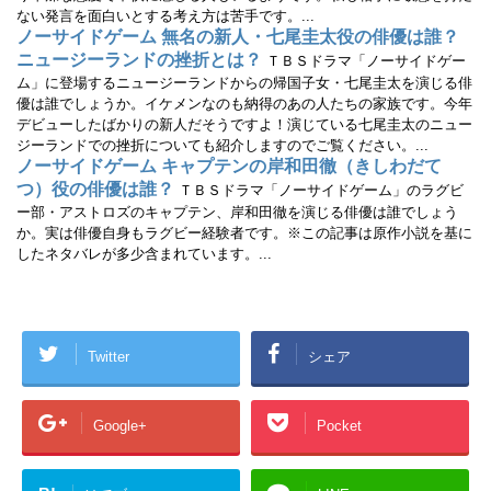
ない発言を面白いとする考え方は苦手です。...
ノーサイドゲーム 無名の新人・七尾圭太役の俳優は誰？
ニュージーランドの挫折とは？
ＴＢＳドラマ「ノーサイドゲー
ム」に登場するニュージーランドからの帰国子女・七尾圭太を演じる俳
優は誰でしょうか。イケメンなのも納得のあの人たちの家族です。今年
デビューしたばかりの新人だそうですよ！演じている七尾圭太のニュー
ジーランドでの挫折についても紹介しますのでご覧ください。...
ノーサイドゲーム キャプテンの岸和田徹（きしわだて
つ）役の俳優は誰？
ＴＢＳドラマ「ノーサイドゲーム」のラグビ
ー部・アストロズのキャプテン、岸和田徹を演じる俳優は誰でしょう
か。実は俳優自身もラグビー経験者です。※この記事は原作小説を基に
したネタバレが多少含まれています。...
Twitter
シェア
Google+
Pocket