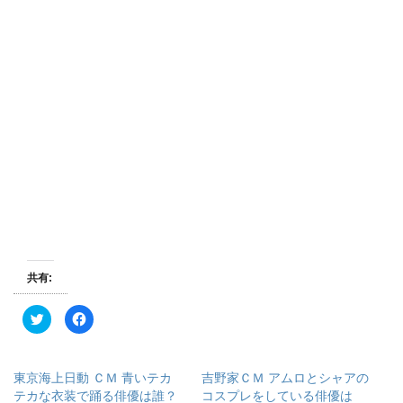
共有:
ク
F
リ
a
ッ
c
ク
e
し
b
て
o
東京海上日動 ＣＭ 青いテカ
吉野家ＣＭ アムロとシャアの
T
o
w
k
テカな衣装で踊る俳優は誰？
コスプレをしている俳優は
i
で